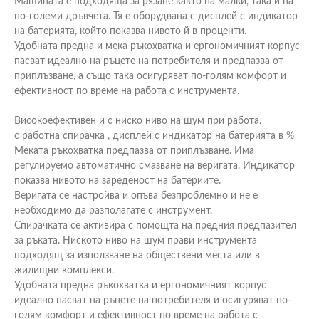
Машината е подходяща за рязане както на малки, така и на
по-големи дръвчета. Тя е оборудвана с дисплей с индикатор
на батерията, който показва нивото й в проценти.
Удобната предна и мека ръкохватка и ергономичният корпус
пасват идеално на ръцете на потребителя и предпазва от
приплъзване, а също така осигуряват по-голям комфорт и
ефективност по време на работа с инструмента.
Високоефективен и с ниско ниво на шум при работа.
с работна спирачка , дисплей с индикатор на батерията в %
Меката ръкохватка предпазва от приплъзване. Има
регулируемо автоматично смазване на веригата. Индикатор
показва нивото на зареденост на батериите.
Веригата се настройва и опъва безпроблемно и не е
необходимо да разполагате с инструмент.
Спирачката се активира с помощта на предния предпазител
за ръката. Ниското ниво на шум прави инструмента
подходящ за използване на обществени места или в
жилищни комплекси.
Удобната предна ръкохватка и ергономичният корпус
идеално пасват на ръцете на потребителя и осигуряват по-
голям комфорт и ефективност по време на работа с