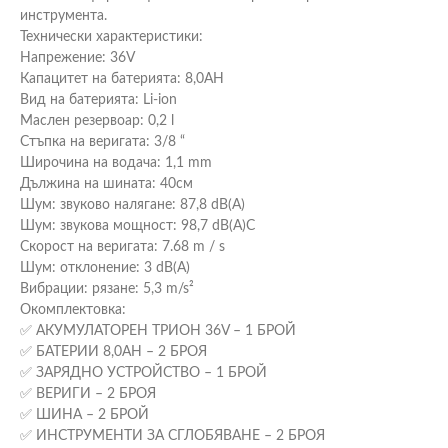
инструмента.
Технически характеристики:
Напрежение: 36V
Капацитет на батерията: 8,0AH
Вид на батерията: Li-ion
Маслен резервоар: 0,2 l
Стъпка на веригата: 3/8 “
Широчина на водача: 1,1 mm
Дължина на шината: 40cм
Шум: звуково налягане: 87,8 dB(A)
Шум: звукова мощност: 98,7 dB(A)С
Скорост на веригата: 7.68 m / s
Шум: отклонение: 3 dB(A)
Вибрации: рязане: 5,3 m/s²
Окомплектовка:
✅ АКУМУЛАТОРЕН ТРИОН 36V – 1 БРОЙ
✅ БАТЕРИИ 8,0АH – 2 БРОЯ
✅ ЗАРЯДНО УСТРОЙСТВО – 1 БРОЙ
✅ ВЕРИГИ – 2 БРОЯ
✅ ШИНА – 2 БРОЙ
✅ ИНСТРУМЕНТИ ЗА СГЛОБЯВАНЕ – 2 БРОЯ