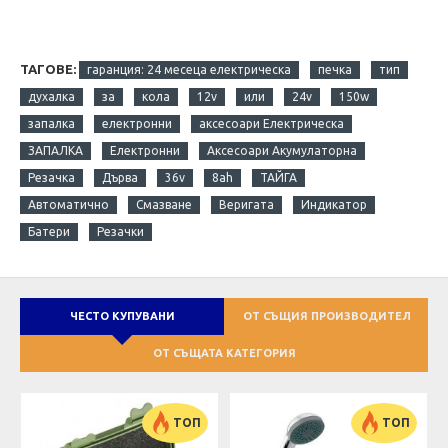
ТАГОВЕ:
гаранция: 24 месеца електрическа
печка
тип
духалка
за
кола
12v
или
24v
150w
запалка
електронни
аксесоари Електрическа
ЗАПАЛКА
Електронни
Аксесоари Акумулаторна
Резачка
Дърва
36v
8ah
ТАЙГА
Автоматично
Смазване
Веригата
Индикатор
Батери
Резачки
ЧЕСТО КУПУВАНИ
ОТ СЪЩИЯ ПРОИЗВОДИТЕЛ
ОТ СЪЩАТА КАТЕГОРИЯ
ТОП
ТОП