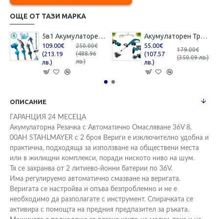
ОЩЕ ОТ ТАЗИ МАРКА
5в1 Акумулаторен Градински Промо Комплект Телескопичен Прът Духалка за Листа Резачка за Клони Лозарска Ножица и Тример за Трева 36V 8,0AH 3 Батерии
Акумулаторен Тример за Трева с Корда 36V 8,0AH с 2 батерии 26 см Професионален
109.00€
55.00€
250.00€
179.00€
(213.19
(107.57
(488.96
(350.09 лв.)
лв.)
лв.)
лв.)
ОПИСАНИЕ
ГАРАНЦИЯ 24 МЕСЕЦА
Акумулаторна Резачка с Автоматично Омасляване 36V 8,
00AH STAHLMAYER с 2 броя Вериги е изключително удобна и
практична, подходяща за използване на обществени места
или в жилищни комплекси, поради ниското ниво на шум.
Тя се захранва от 2 литиево-йонни батерии по 36V.
Има регулируемо автоматично смазване на веригата.
Веригата се настройва и опъва безпроблемно и не е
необходимо да разполагате с инструмент. Спирачката се
активира с помощта на предния предпазител за ръката.