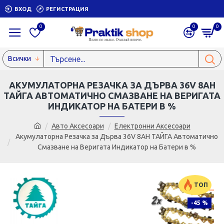
ВХОД
РЕГИСТРАЦИЯ
0
0
0
Всички
АКУМУЛАТОРНА РЕЗАЧКА ЗА ДЪРВА 36V 8AH
ТАЙГА АВТОМАТИЧНО СМАЗВАНЕ НА ВЕРИГАТА
ИНДИКАТОР НА БАТЕРИ В %
Авто Аксесоари
Електронни Аксесоари
Акумулаторна Резачка за Дърва 36V 8AH ТАЙГА Автоматично
Смазване на Веригата Индикатор на Батери в %
ТОП
-45 %