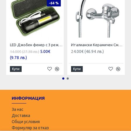
-64 %
LED Джобен фенер с 3 режима , презареждаем, с USB кабел
Италиански Керамичен Смесител за душ със слушалка
5.00€
24.00€ (46.94 лв.)
14.00€ (27.38 лв.)
(9.78 лв.)
Купи
Купи
ИНФОРМАЦИЯ
За нас
Доставка
Общи условия
Формуляр за отказ