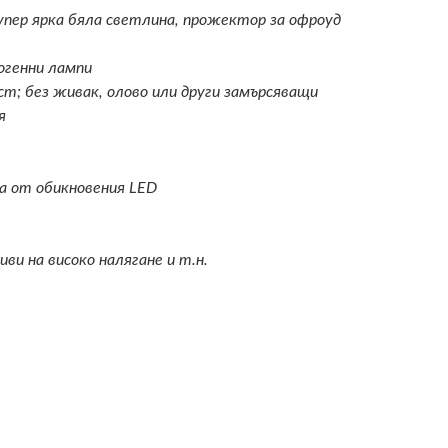
пер ярка бяла светлина, прожектор за офроуд
логенни лампи
т; без живак, олово или други замърсяващи
я
на от обикновения LED
ви на високо налягане и т.н.