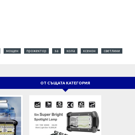
мощен
прожектор
за
кола
ксенон
светлини
ОТ СЪЩАТА КАТЕГОРИЯ