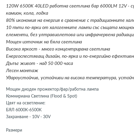
120W 6500K 40LED работна светлина бар 6000LM 12V - су
камион, кола, лодка
80% икономия на енергия в сравнение с традиционните ха
10 пъти по-ярки от халогенните лампи със същата мощнос
елементи, без ултравиолетова или инфрачервена радиаци
Мощен източник на бяла светлина
Висока яркост - много концентрирана светлина
Енергоспестяващ дизайн, по-ярка и по-енергийно ефектив
Дълъг живот - над 50 000 часа
Лесен монтаж
Удароустойчив, устойчиви на висока температура, устойчи
Мощен диоден прожектор/фар/работна лампа
Комнириана Светлина (Flood & Spot)
Цвят на осветление:
БЯЛ 6000K-6500K
Захранване - 10V - 30V
Размери