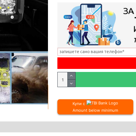
Купи с
Amount below minimum