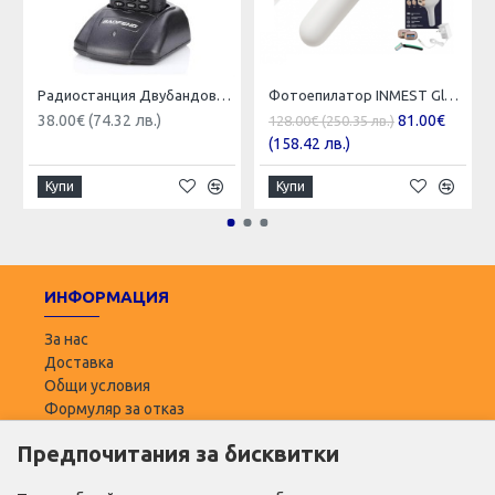
Радиостанция Двубандова BAOFENG Uv-b5
Фотоепилатор INMEST Glow Beam IPL технология лазерна епилация
38.00€ (74.32 лв.)
81.00€
128.00€ (250.35 лв.)
(158.42 лв.)
Купи
Купи
ИНФОРМАЦИЯ
За нас
Доставка
Общи условия
Формуляр за отказ
Предпочитания за бисквитки
ПОТРЕБИТЕЛ
Моят профил