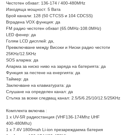
Честотен обхват: 136-174 / 400-480MHz
Изходяща мощност: 5 Вата
Брой канали: 128 (50 CTCSS и 104 CDCSS)
Вградена VOX функция: да
FM радио честотен обхват (65.0MHz-108.0MHz)
LED фенер: да
Голям LCD дисплей: да,
Превключване между Високи и Ниски радио честоти
25KHz/12.5KHz
SOS аларма: да
Аларма за ниско ниво на заряда на батерията: да
Функция за пестене на енергията: да
Таймер: да
Заключване на клавиатурата: да
Слушане на определен канал: да
Стъпка за всеки следващ канал: 2.5/5/6.25/10/12.5/25KHz
Комплекта включва :
1 x UV-5R радиостанция (VHF136-174Mhz UHF
400-480Mhz)
1 x 7.4V 1800mah Li-ion презареждаема батерия