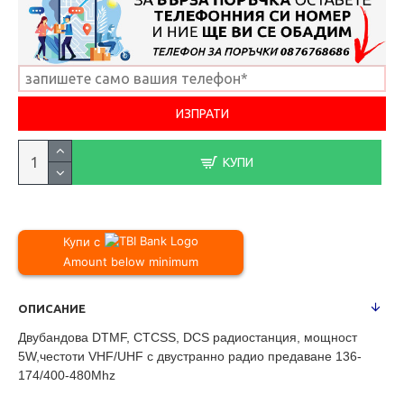
КУПИ
Купи с
Amount below minimum
ОПИСАНИЕ
Двубандова DTMF, CTCSS, DCS радиостанция, мощност
5W,честоти VHF/UHF с двустранно радио предаване 136-
174/400-480Mhz