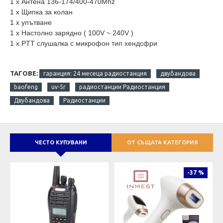
1 x Антена 136-174/400-470Mhz
1 x Щипка за колан
1 x упътване
1 x Настолно зарядно ( 100V ~ 240V )
1 x PTT слушалка с микрофон тип хендсфри
ТАГОВЕ:
гаранция: 24 месеца радиостанция
двубандова
baofeng
uv-5r
радиостанции Радиостанция
Двубандова
Радиостанции
ЧЕСТО КУПУВАНИ
ОТ СЪЩАТА КАТЕГОРИЯ
-37 %