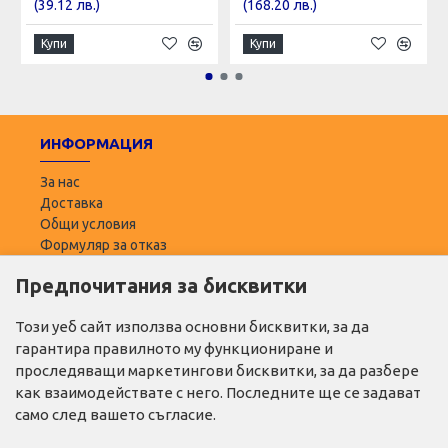
(39.12 лв.)
(168.20 лв.)
Купи
Купи
ИНФОРМАЦИЯ
За нас
Доставка
Общи условия
Формуляр за отказ
Предпочитания за бисквитки
ПОТРЕБИТЕЛ
Моят профил
Този уеб сайт използва основни бисквитки, за да
Списък с желани
гарантира правилното му функциониране и
Адреси за доставка
проследяващи маркетингови бисквитки, за да разбере
как взаимодействате с него. Последните ще се задават
ПОЛЕЗНО
само след вашето съгласие.
Промо продукти