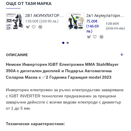
ОЩЕ ОТ ТАЗИ МАРКА
2В1 АКУМУЛАТОРЕН ЪГЛОШЛАЙФ 125ММ И БЕЗЖИЧЕН ГАЙКОВЕРТ-ВИНТОВЕРТ БЕЗЧЕТКОВ УДАРЕН 36V 8,0AH STAHLMAYER 4X БАТЕРИЯ 2 ЗАРЯДНО В КУФАР РАКЕТА
2в1 Акумулаторна Лозарска Ножица и Трион с Омасляване 36V 8AH STAHLMAYER BLACK
138.00€ (269.90 лв.)
75.00€
128.00€
(146.69
(250.35 лв.)
лв.)
ОПИСАНИЕ
Немски Инверторен IGBT Електрожен ММА StahlMayer
350A с дигитален дисплей и Подарък Автоматична
Соларна Маска с
✅
2 Годиниа Гаранция model 2023
Инверторен електрожен за ръчно електродъгово заваряване
с IGBT INVERTER технология предназначен за прецизни
заваръчни дейнсоти с всички видове електроди с диаметър
от 1 до 5 мм.
Технически характеристики: