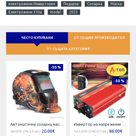
електрожени Инверторен
Подарък
Соларна
Маска
Електрожени 350a
model
2023
ЧЕСТО КУПУВАНИ
ОТ СЪЩИЯ ПРОИЗВОДИТЕЛ
ОТ СЪЩАТА КАТЕГОРИЯ
-50 %
ТОП
-30 %
Автоматична соларна маска за заваряване
Инвертор на напрежение UKC 4000W 12V / 24V / 220V, Инвертер 4000В
20.00€
86.00€
40.00€ (78.23 лв.)
123.00€ (240.57 лв.)