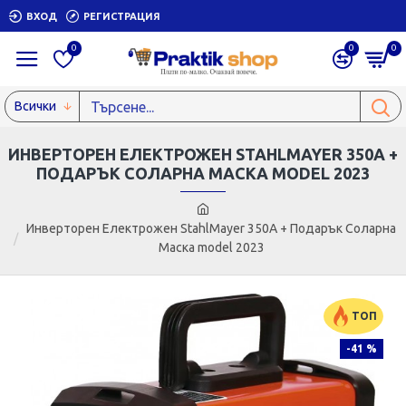
ВХОД
РЕГИСТРАЦИЯ
0
0
0
Всички
ИНВЕРТОРЕН EЛЕКТРОЖЕН STAHLMAYER 350A +
ПОДАРЪК СОЛАРНА МАСКА MODEL 2023
Инверторен Eлектрожен StahlMayer 350A + Подарък Соларна
Маска model 2023
ТОП
-41 %