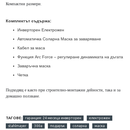
Компактни размери.
Комплектът съдържа:
Инверторен Електрожен
Автоматичка Соларна Маска за заваряване
Кабел за маса
Функция Arc Force – регулиране динамиката на дъгата
Заваръчна маска
Четка
Подходящ е както при строително-монтажни дейности, така и за
домашно ползване.
ТАГОВЕ:
гаранция: 24 месеца инверторен
eлектрожен
stahlmayer
300a
подарък
соларна
маска