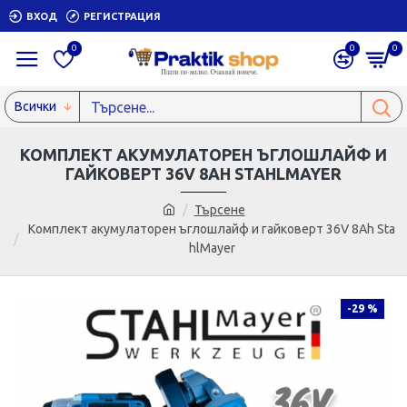
ВХОД
РЕГИСТРАЦИЯ
0
0
0
Всички
КОМПЛЕКТ АКУМУЛАТОРЕН ЪГЛОШЛАЙФ И
ГАЙКОВЕРТ 36V 8AH STAHLMAYER
Търсене
Комплект акумулаторен ъглошлайф и гайковерт 36V 8Ah Sta
hlMayer
-29 %