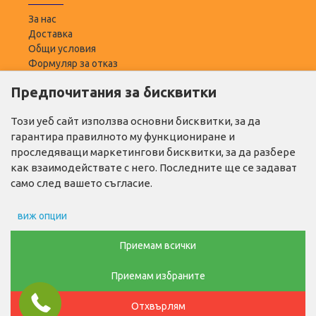
За нас
Доставка
Общи условия
Формуляр за отказ
Предпочитания за бисквитки
ПОТРЕБИТЕЛ
Моят профил
Този уеб сайт използва основни бисквитки, за да
Списък с желани
гарантира правилното му функциониране и
Адреси за доставка
проследяващи маркетингови бисквитки, за да разбере
как взаимодействате с него. Последните ще се задават
ПОЛЕЗНО
само след вашето съгласие.
Промо продукти
виж опции
Производители
Контакти
Препочитания за реклами
Приемам всички
ТЕЛ. ЗА ПОРЪЧКИ
Приемам избраните
Данни за потребление
0876768686
Отхвърлям
Маркетинг