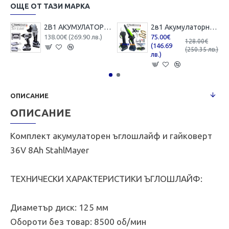
ОЩЕ ОТ ТАЗИ МАРКА
2В1 АКУМУЛАТОРЕН ЪГЛОШЛАЙФ 125ММ И БЕЗЖИЧЕН ГАЙКОВЕРТ-ВИНТОВЕРТ БЕЗЧЕТКОВ УДАРЕН 36V 8,0AH STAHLMAYER 4X БАТЕРИЯ 2 ЗАРЯДНО В КУФАР РАКЕТА
2в1 Акумулаторна Лозарска Ножица и Трион с Омасляване 36V 8AH STAHLMAYER BLACK
138.00€ (269.90 лв.)
75.00€
128.00€
(146.69
(250.35 лв.)
лв.)
ОПИСАНИЕ
ОПИСАНИЕ
Комплект акумулаторен
ъглошлайф и гайковерт
36V 8Ah StahlMayer
ТЕХНИЧЕСКИ ХАРАКТЕРИСТИКИ ЪГЛОШЛАЙФ:
Диаметър диск: 125 мм
Обороти без товар: 8500 об/мин