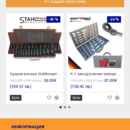
ОТ СЪЩАТА КАТЕГОРИЯ
-45 %
-24 %
Ударни вложки Stahlmayer 1/2 , 35 бр. ( 8 - 32 )
К-т звездогаечни чупещи тресчотни ключове от 6мм до 32мм 22 части в метален куфар KraftRoyal
56.00€
81.00€
102.00€ (199.49 лв.)
107.00€ (209.27 лв.)
(109.53 лв.)
(158.42 лв.)
Купи
Купи
ИНФОРМАЦИЯ