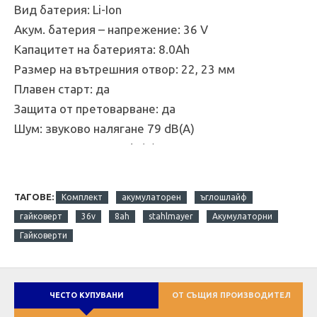
Вид батерия: Li-Ion
Акум. батерия – напрежение: 36 V
Капацитет на батерията: 8.0Ah
Размер на вътрешния отвор: 22, 23 мм
Плавен старт: да
Защита от претоварване: да
Шум: звуково налягане 79 dB(A)
Шум: отклонение 3 dB(A)
ТАГОВЕ:
Комплект
акумулаторен
ъглошлайф
гайковерт
36v
8ah
stahlmayer
Акумулаторни
Гайковерти
ЧЕСТО КУПУВАНИ
ОТ СЪЩИЯ ПРОИЗВОДИТЕЛ