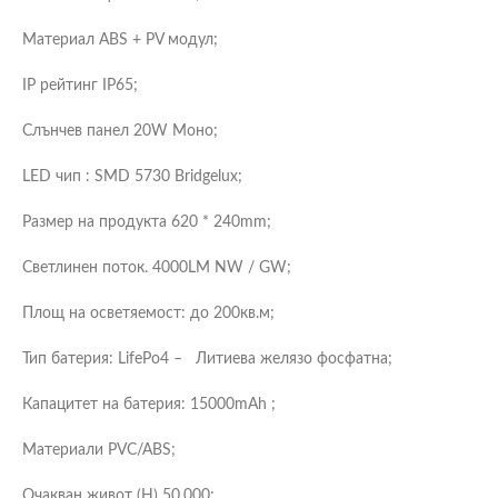
Материал ABS + PV модул;
IP рейтинг IP65;
Слънчев панел 20W Моно;
LED чип : SMD 5730 Bridgelux;
Размер на продукта 620 * 240mm;
Светлинен поток. 4000LM NW / GW;
Площ на осветяемост: до 200кв.м;
Тип батерия: LifePo4 – Литиева желязо фосфатна;
Капацитет на батерия: 15000mAh ;
Материали PVC/ABS;
Очакван живот (H) 50.000;