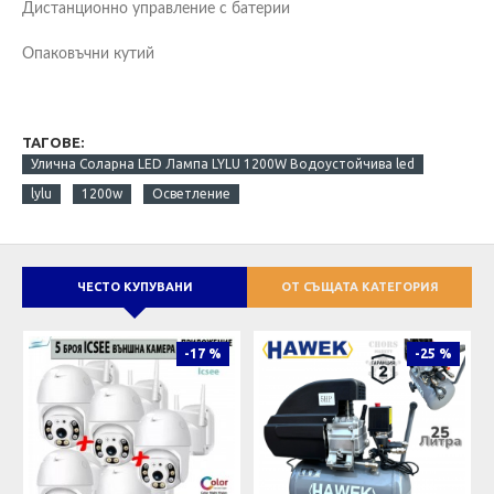
Дистанционно управление с батерии
Опаковъчни кутий
ТАГОВЕ:
Улична Соларна LED Лампа LYLU 1200W Водоустойчива led
lylu
1200w
Осветление
ЧЕСТО КУПУВАНИ
ОТ СЪЩАТА КАТЕГОРИЯ
-17 %
-25 %