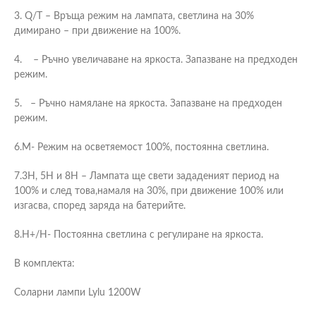
3. Q/T – Връща режим на лампата, светлина на 30%
димирано – при движение на 100%.
4. – Ръчно увеличаване на яркоста. Запазване на предходен
режим.
5. – Ръчно намялане на яркоста. Запазване на предходен
режим.
6.M- Режим на осветяемост 100%, постоянна светлина.
7.3H, 5H и 8H – Лампата ще свети зададеният период на
100% и след това,намаля на 30%, при движение 100% или
изгасва, според заряда на батерийте.
8.H+/H- Постоянна светлина с регулиране на яркоста.
В комплекта:
Соларни лампи Lylu 1200W