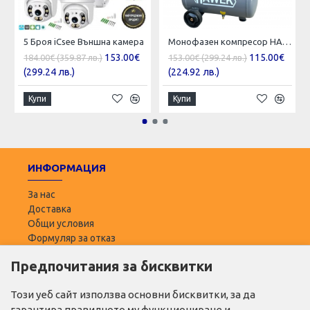
5 Броя iCsee Външна камера
Монофазен компресор HAWEK, 1500 W, 25 л
153.00€
115.00€
184.00€ (359.87 лв.)
153.00€ (299.24 лв.)
(299.24 лв.)
(224.92 лв.)
Купи
Купи
ИНФОРМАЦИЯ
За нас
Доставка
Общи условия
Формуляр за отказ
Предпочитания за бисквитки
ПОТРЕБИТЕЛ
Моят профил
Този уеб сайт използва основни бисквитки, за да
Списък с желани
гарантира правилното му функциониране и