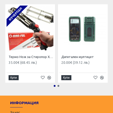
ИЗЧЕРПАН
Термо Нож за Стиропор Xps Eps рязане 130W-230V Mar-Pol термонож
Дигитален мултицет
35.00€ (68.45 лв.)
20.00€ (39.12 лв.)
Купи
Купи
ИНФОРМАЦИЯ
За нас