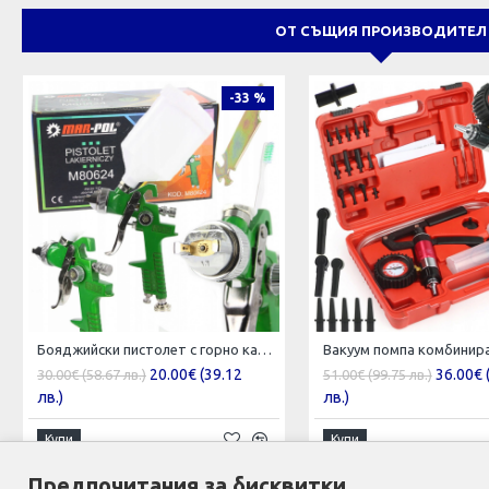
ОТ СЪЩИЯ ПРОИЗВОДИТЕЛ
-33 %
Бояджийски пистолет с горно казанче Mar-pol HVLP / 1,7 мм , M80624
20.00€ (39.12
36.00€ 
30.00€ (58.67 лв.)
51.00€ (99.75 лв.)
лв.)
лв.)
Купи
Купи
Предпочитания за бисквитки