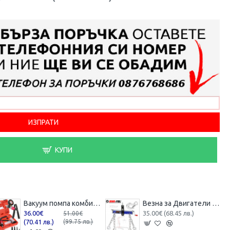
КУПИ
Вакуум помпа комбинирана ( вакуум и налягане ) Mar-Pol , M57698
Везна за Двигатели Усилена (за сваляне и качване) 750кг Mar-Pol Кантар за Двигател
36.00€
35.00€ (68.45 лв.)
51.00€
(70.41 лв.)
(99.75 лв.)