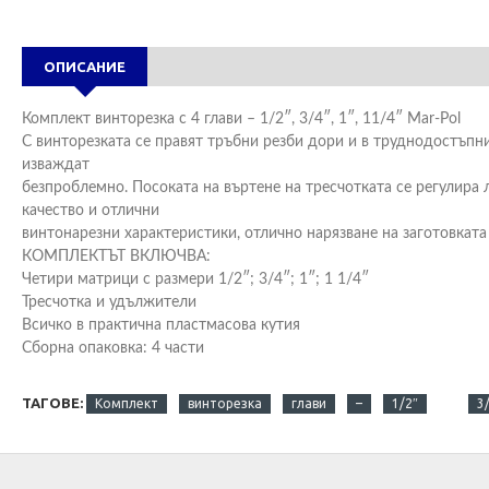
ОПИСАНИЕ
Комплект винторезка с 4 глави – 1/2″, 3/4″, 1″, 11/4″ Mar-Pol
С винторезката се правят тръбни резби дори и в труднодостъпни 
изваждат
безпроблемно. Посоката на въртене на тресчотката се регулира л
качество и отлични
винтонарезни характеристики, отлично нарязване на заготовката 
КОМПЛЕКТЪТ ВКЛЮЧВА:
Четири матрици с размери 1/2″; 3/4″; 1″; 1 1/4″
Тресчотка и удължители
Всичко в практична пластмасова кутия
Сборна опаковка: 4 части
ТАГОВЕ:
Комплект
винторезка
глави
–
1/2″
3