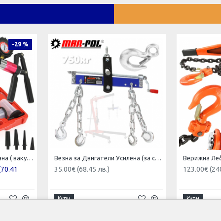
-29 %
Вакуум помпа комбинирана ( вакуум и налягане ) Mar-Pol , M57698
Везна за Двигатели Усилена (за сваляне и качване) 750кг Mar-Pol Кантар за Двигател
(70.41
35.00€ (68.45 лв.)
123.00€ (24
Купи
Купи