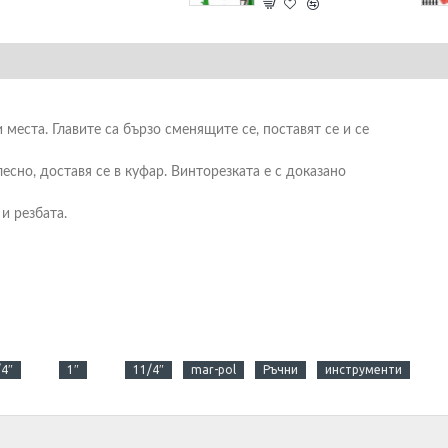
места. Главите са бързо сменящите се, поставят се и се
есно, доставя се в куфар. Винторезката е с доказано
и резбата.
/4″
1″
11/4″
mar-pol
Ръчни
инструменти