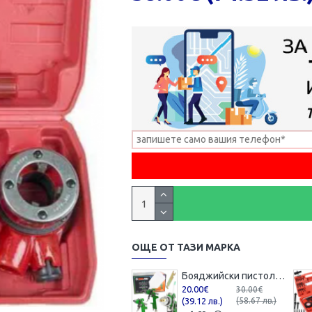
ОЩЕ ОТ ТАЗИ МАРКА
Бояджийски пистолет с горно казанче Mar-pol HVLP / 1,7 мм , M80624
20.00€
30.00€
(39.12 лв.)
(58.67 лв.)