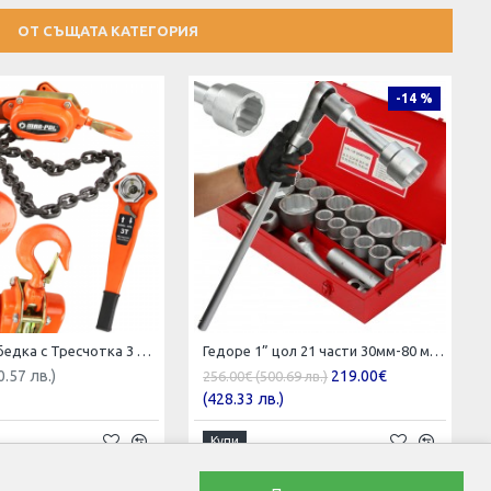
ОТ СЪЩАТА КАТЕГОРИЯ
-14 %
Верижна Лебедка с Тресчотка 3 тона 2 метра
Гедоре 1” цол 21 части 30мм-80 мм Mar-Pol Полша
0.57 лв.)
219.00€
256.00€ (500.69 лв.)
(428.33 лв.)
Купи