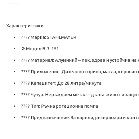
⸻
Характеристики
•
???? Марка: STAHLMAYER
•
⚙️ Модел:B-3-151
•
???? Материал: Алуминий – лек, здрав и устойчив на
•
????️ Приложение: Дизелово гориво, масла, керосин 
•
???? Капацитет: До 28 литра/минута
•
???? Чучур: Неръждаем метал – дълъг живот и защи
•
???? Тип: Ръчна ротационна помпа
•
???? Предназначение: За варели, резервоари и кон