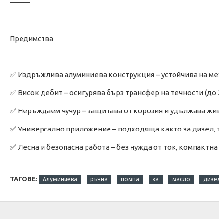
⸻
Предимства
✅ Издръжлива алуминиева конструкция – устойчива на ме
✅ Висок дебит – осигурява бърз трансфер на течности (до 
✅ Неръждаем чучур – защитава от корозия и удължава жи
✅ Универсално приложение – подходяща както за дизел, т
✅ Лесна и безопасна работа – без нужда от ток, компактна
ТАГОВЕ:
Алуминиева
ръчна
помпа
за
масло
дизе