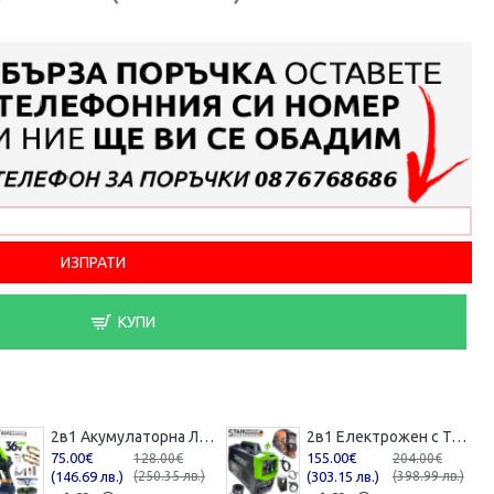
КУПИ
2в1 Акумулаторна Лозарска Ножица и Трион с Омасляване 36V 8AH STAHLMAYER BLACK
2в1 Електрожен с Телоподаващо 400А + Соларен Шлем Маска STAHLMAYER с Ролка модел: 2024
75.00€
155.00€
128.00€
204.00€
(146.69 лв.)
(250.35 лв.)
(303.15 лв.)
(398.99 лв.)