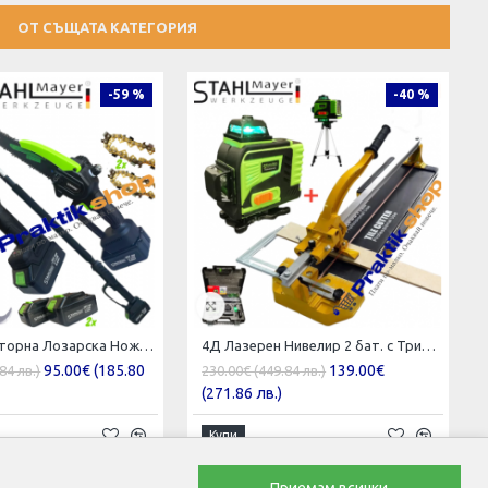
ОТ СЪЩАТА КАТЕГОРИЯ
-59 %
-40 %
3в1 Акумулаторна Лозарска Ножица и Трион с Омасляване и телескопичен прът 36V 8AH STAHLMAYER BLACK
4Д Лазерен Нивелир 2 бат. с Тринога + Теракотмашина 120см ПРОМО
95.00€ (185.80
139.00€
84 лв.)
230.00€ (449.84 лв.)
(271.86 лв.)
Купи