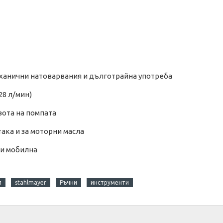
ханични натоварвания и дълготрайна употреба
28 л/мин)
вота на помпата
ака и за моторни масла
 и мобилна
л
stahlmayer
Ръчни
инструменти