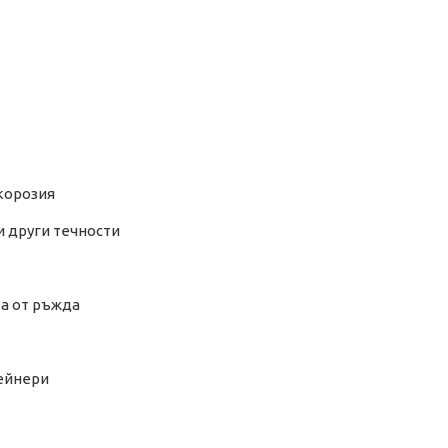
 корозия
и други течности
та от ръжда
тейнери