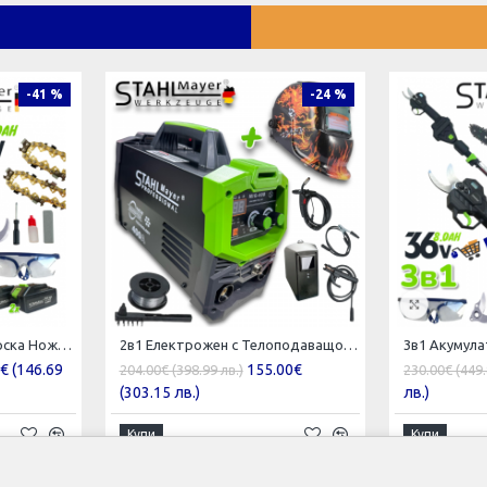
-41 %
-24 %
2в1 Акумулаторна Лозарска Ножица и Трион с Омасляване 36V 8AH STAHLMAYER BLACK
2в1 Електрожен с Телоподаващо 400А + Соларен Шлем Маска STAHLMAYER с Ролка модел: 2024
€ (146.69
155.00€
204.00€ (398.99 лв.)
230.00€ (449.
(303.15 лв.)
лв.)
Купи
Купи