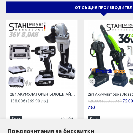
ОТ СЪЩИЯ ПРОИЗВОДИТЕЛ
2В1 АКУМУЛАТОРЕН ЪГЛОШЛАЙФ 125ММ И БЕЗЖИЧЕН ГАЙКОВЕРТ-ВИНТОВЕРТ БЕЗЧЕТКОВ УДАРЕН 36V 8,0AH STAHLMAYER 4X БАТЕРИЯ 2 ЗАРЯДНО В КУФАР РАКЕТА
138.00€ (269.90 лв.)
75.00
128.00€ (250.35 лв.)
лв.)
Купи
Купи
Предпочитания за бисквитки