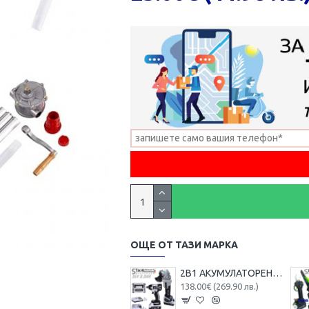
ОЩЕ ОТ ТАЗИ МАРКА
2В1 АКУМУЛАТОРЕН ЪГЛОШЛАЙФ 125ММ И БЕЗЖИЧЕН ГАЙКОВЕРТ-ВИНТОВЕРТ БЕЗЧЕТКОВ УДАРЕН 36V 8,0AH STAHLMAYER 4X БАТЕРИЯ 2 ЗАРЯДНО В КУФАР РАКЕТА
138.00€ (269.90 лв.)