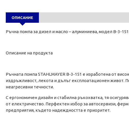
ОПИСАНИЕ
Ръчна помпа за дизел и масло – алуминиева, модел B-3-15
Описание на продукта
Ръчната помпа STAHLMAYER B-3-151 е изработена от висо
издръжливост, лекота и дълъг експлоатационен живот. По
неагресивни течности.
С ергономичен дизайн и стабилна ръкохватка, тя осигуряв
от електричество. Перфектен избор за автосервизи, фер
предприятия, където надеждността е приоритет.