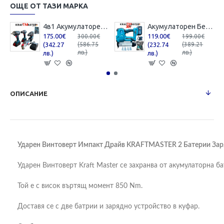
ОЩЕ ОТ ТАЗИ МАРКА
4в1 Акумулаторен Безчетков Перфоратор Винтоверт Гайковерт и Ъглошлайф с 50 части Инструменти KRAFT MASTER 18V 5AH
Акумулаторен Безчетков Такер KRAFT MASTER 36V 10AH 2 Батерии и Куфар
175.00€
119.00€
300.00€
199.00€
(342.27
(232.74
(586.75
(389.21
лв.)
лв.)
лв.)
лв.)
ОПИСАНИЕ
Ударен Винтоверт Импакт Драйв KRAFTMASTER 2 Батерии Заряд
Ударен Винтоверт Kraft Master се захранва от акумулаторна б
Той е с висок въртящ момент 850 Nm.
Доставя се с две батрии и зарядно устройство в куфар.