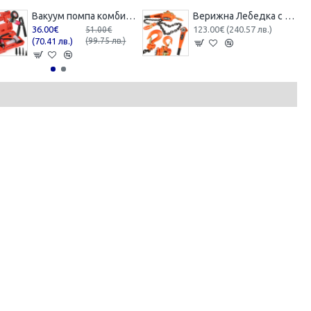
Вакуум помпа комбинирана ( вакуум и налягане ) Mar-Pol , M57698
Верижна Лебедка с Тресчотка 3 тона 2 метра
36.00€
123.00€ (240.57 лв.)
51.00€
(70.41 лв.)
(99.75 лв.)