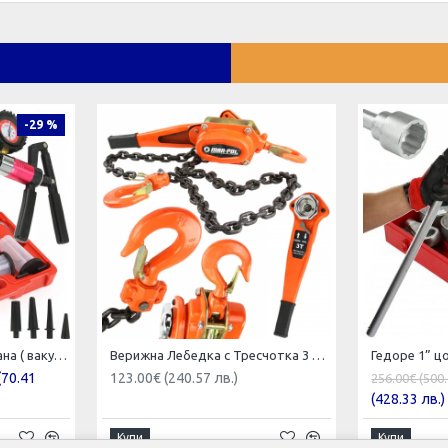
-29 %
Вакуум помпа комбинирана ( вакуум и налягане ) Mar-Pol , M57698
Верижна Лебедка с Тресчотка 3 тона 2 метра
(70.41
123.00€ (240.57 лв.)
256.00€ (500.
(428.33 лв.)
Купи
Купи