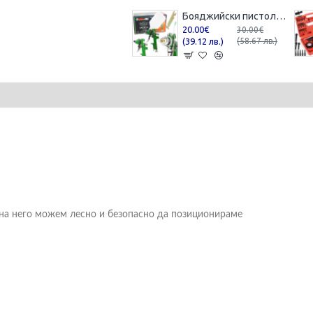
Бояджийски пистолет с горно казанче Mar-pol HVLP / 1,7 мм , M80624
20.00€
30.00€
(39.12 лв.)
(58.67 лв.)
на него можем лесно и безопасно да позиционираме