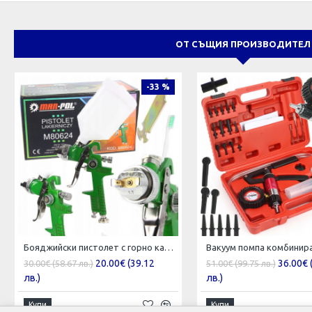
ОТ СЪЩИЯ ПРОИЗВОДИТЕЛ
-33 %
Бояджийски пистолет с горно казанче Mar-pol HVLP / 1,7 мм , M80624
20.00€ (39.12
36.00€ 
30.00€ (58.67 лв.)
51.00€ (99.75 лв.)
лв.)
лв.)
Купи
Купи