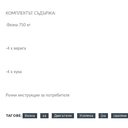
КОМПЛЕКТЪТ СЪДЪРЖА:
-Везна 750 кг
-4 х верига
-4 х кука
Ръчни инструкции за потребителя
ТАГОВЕ:
Везна
за
Двигатели
Усилена
(за
сваляне