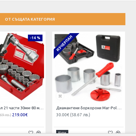
ОТ СЪЩАТА КАТЕГОРИЯ
ИЗЧЕРПАН
-14 %
Гедоре 1” цол 21 части 30мм-80 мм Mar-Pol Полша
Диамантени боркорони Mar-Pol 8-части
219.00€
30.00€ (58.67 лв.)
69 лв.)
Купи