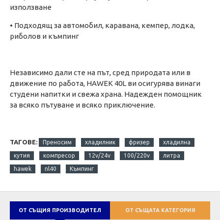
използване
• Подходящ за автомобил, каравана, кемпер, лодка,
риболов и къмпинг
Независимо дали сте на път, сред природата или в
движение по работа, HAWEK 40L ви осигурява винаги
студени напитки и свежа храна. Надежден помощник
за всяко пътуване и всяко приключение.
ТАГОВЕ:
Преносим
хладилник
фризер
хладилна
кутия
компресор
12v/24v
100/220v
литра
hawek
nl40
Къмпинг
ОТ СЪЩИЯ ПРОИЗВОДИТЕЛ
ОТ СЪЩАТА КАТЕГОРИЯ