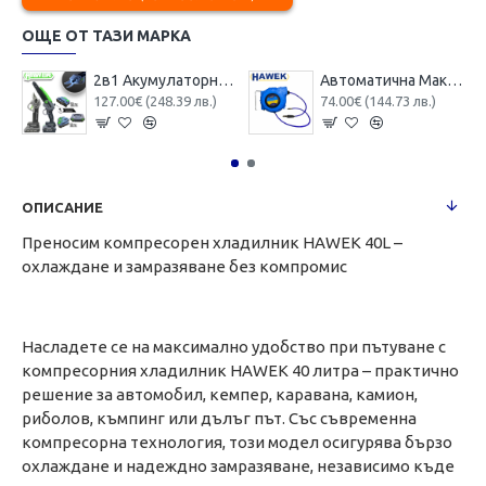
ОЩЕ ОТ ТАЗИ МАРКА
2в1 Акумулаторна Лозарска Ножица и Трион за Клони (Безжична Резачка ) с Автоматично Смазване на Веригата HAWEK 4x Батерии
Автоматична Макара с Маркуч за Въздух HAWEK 15м 8х12мм – HW 1022
127.00€ (248.39 лв.)
74.00€ (144.73 лв.)
ОПИСАНИЕ
Преносим компресорен хладилник HAWEK 40L –
охлаждане и замразяване без компромис
Насладете се на максимално удобство при пътуване с
компресорния хладилник HAWEK 40 литра – практично
решение за автомобил, кемпер, каравана, камион,
риболов, къмпинг или дълъг път. Със съвременна
компресорна технология, този модел осигурява бързо
охлаждане и надеждно замразяване, независимо къде