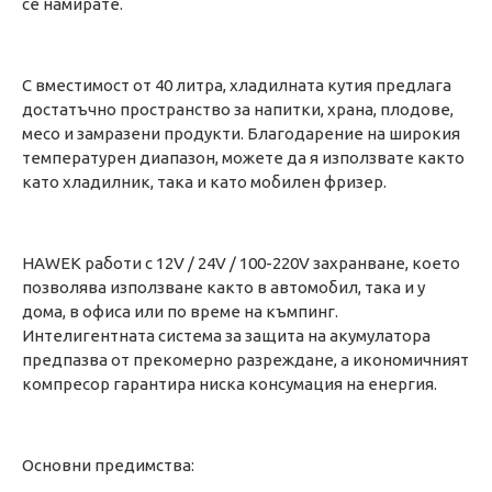
се намирате.
С вместимост от 40 литра, хладилната кутия предлага
достатъчно пространство за напитки, храна, плодове,
месо и замразени продукти. Благодарение на широкия
температурен диапазон, можете да я използвате както
като хладилник, така и като мобилен фризер.
HAWEK работи с 12V / 24V / 100-220V захранване, което
позволява използване както в автомобил, така и у
дома, в офиса или по време на къмпинг.
Интелигентната система за защита на акумулатора
предпазва от прекомерно разреждане, а икономичният
компресор гарантира ниска консумация на енергия.
Основни предимства: