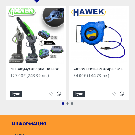
2в1 Акумулаторна Лозарска Ножица и Трион за Клони (Безжична Резачка ) с Автоматично Смазване на Веригата HAWEK 4x Батерии
Автоматична Макара с Маркуч за Въздух HAWEK 15м 8х12мм – HW 1022
127.00€ (248.39 лв.)
74.00€ (144.73 лв.)
Купи
Купи
ИНФОРМАЦИЯ