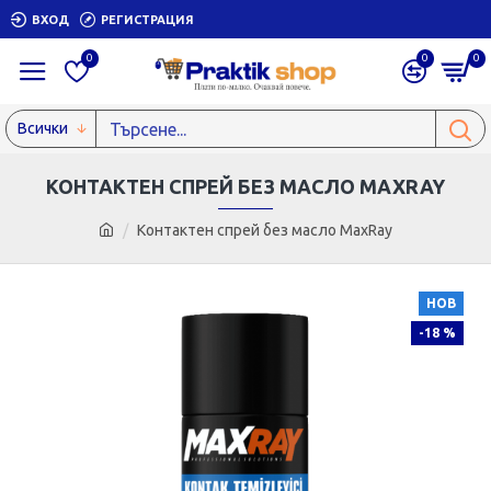
ВХОД
РЕГИСТРАЦИЯ
0
0
0
Всички
КОНТАКТEН СПРЕЙ БЕЗ МАСЛО MAXRAY
Контактeн спрей без масло MaxRay
НОВ
-18 %