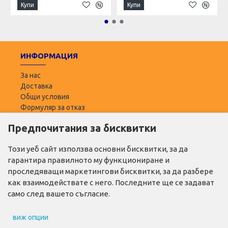
Купи
Купи
ИНФОРМАЦИЯ
За нас
Доставка
Общи условия
Формуляр за отказ
Предпочитания за бисквитки
ПОТРЕБИТЕЛ
Моят профил
Този уеб сайт използва основни бисквитки, за да
Списък с желани
гарантира правилното му функциониране и
Адреси за доставка
проследяващи маркетингови бисквитки, за да разбере
как взаимодействате с него. Последните ще се задават
ПОЛЕЗНО
само след вашето съгласие.
Промо продукти
виж опции
Производители