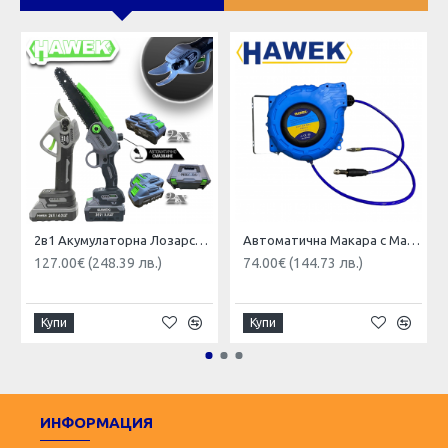
2в1 Акумулаторна Лозарска Ножица и Трион за Клони (Безжична Резачка ) с Автоматично Смазване на Веригата HAWEK 4x Батерии
Автоматична Макара с Маркуч за Въздух HAWEK 15м 8х12мм – HW 1022
127.00€ (248.39 лв.)
74.00€ (144.73 лв.)
Купи
Купи
ИНФОРМАЦИЯ