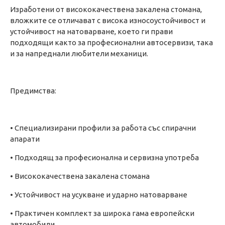
Изработени от висококачествена закалена стомана,
вложките се отличават с висока износоустойчивост и
устойчивост на натоварване, което ги прави
подходящи както за професионални автосервизи, така
и за напреднали любители механици.
Предимства:
• Специализирани профили за работа със спирачни
апарати
• Подходящ за професионална и сервизна употреба
• Висококачествена закалена стомана
• Устойчивост на усукване и ударно натоварване
• Практичен комплект за широка гама европейски
автомобили