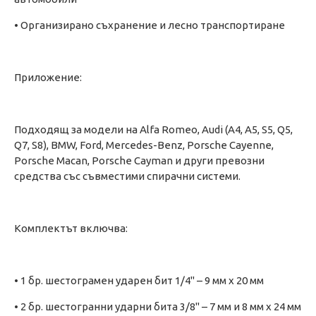
• Организирано съхранение и лесно транспортиране
Приложение:
Подходящ за модели на Alfa Romeo, Audi (A4, A5, S5, Q5,
Q7, S8), BMW, Ford, Mercedes-Benz, Porsche Cayenne,
Porsche Macan, Porsche Cayman и други превозни
средства със съвместими спирачни системи.
Комплектът включва:
• 1 бр. шестограмен ударен бит 1/4" – 9 мм x 20 мм
• 2 бр. шестогранни ударни бита 3/8" – 7 мм и 8 мм x 24 мм