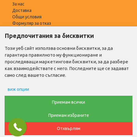
За нас
Доставка
Общи условия
Формуляр за отказ
Предпочитания за бисквитки
ПОТРЕБИТЕЛ
Моят профил
Този уеб сайт използва основни бисквитки, за да
Списък с желани
гарантира правилното му функциониране и
Адреси за доставка
проследяващи маркетингови бисквитки, за да разбере
как взаимодействате с него. Последните ще се задават
ПОЛЕЗНО
само след вашето съгласие.
Промо продукти
виж опции
Производители
Контакти
Препочитания за реклами
Приемам всички
ТЕЛ. ЗА ПОРЪЧКИ
Приемам избраните
Данни за потребление
0876768686
Отхвърлям
Маркетинг