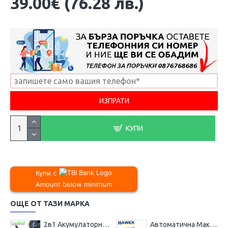
39.00€ (76.28 лв.)
КУПИ
Купи с
Amount below minimum
ОЩЕ ОТ ТАЗИ МАРКА
2в1 Акумулаторна Лозарска Ножица и Трион за Клони (Безжична Резачка ) с Автоматично Смазване на Веригата HAWEK 4x Батерии
Автоматична Макара с Маркуч за Въздух HAWEK 15м 8х12мм – HW 1022