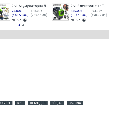
2в1 Акумулаторна Лозарска Ножица и Трион с Омасляване 36V 8AH STAHLMAYER BLACK
2в1 Електрожен с Телоподаващо 400А + Соларен Шлем Маска STAHLMAYER с Ролка модел: 2024
75.00€
155.00€
128.00€
204.00€
(146.69 лв.)
(250.35 лв.)
(303.15 лв.)
(398.99 лв.)
КОВЕРТ
КЪС
ШПИНДЕЛ
1"ЦОЛ
3500nm