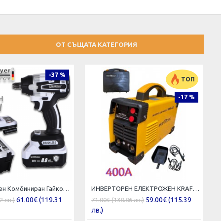
ОТ СЪЩАТА КАТЕГОРИЯ
-37 %
ТОП
-17 %
Акумулаторен Комбиниран Гайковерт – Винтоверт 36V 8,0AH Ударен STAHLMAYER Модел-2024
ИНВЕРТОРЕН ЕЛЕКТРОЖЕН KRAFTROYAL 400А + КУФАР
61.00€ (119.31
59.00€ (115.39
2 лв.)
71.00€ (138.86 лв.)
лв.)