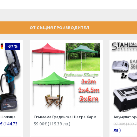
ОТ СЪЩИЯ ПРОИЗВОДИТЕЛ
-37 %
Акумулаторна Лозарска Ножица и Трион за Клони Безчеткова Резачка 4 Вериги 20см 2 Шини 36V 8AH KRAFT ROYAL 2в1
Сгъваема Градинска Шатра Хармоника 3х3м 3х4.5м и 3х6 метра
€ (144.73
59.00€ (115.39 лв.)
97.00€ (189.7
лв.)