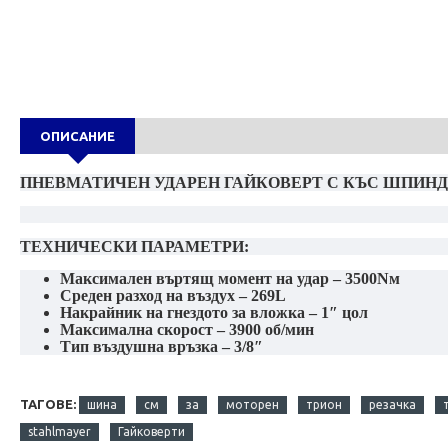
ОПИСАНИЕ
ПНЕВМАТИЧЕН УДАРЕН ГАЙКОВЕРТ С КЪС ШПИНДЕЛ
ТЕХНИЧЕСКИ ПАРАМЕТРИ:
Максимален въртящ момент на удар – 3500Nм
Среден разход на въздух – 269L
Накрайник на гнездото за вложка – 1″ цол
Максимална скорост – 3900 об/мин
Тип въздушна връзка – 3/8″
ТАГОВЕ:
шина
см
за
моторен
трион
резачка
stahlmayer
Гайковерти