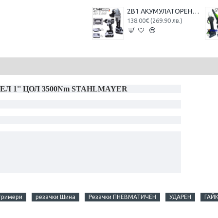
2В1 АКУМУЛАТОРЕН ЪГЛОШЛАЙФ 125ММ И БЕЗЖИЧЕН ГАЙКОВЕРТ-ВИНТОВЕРТ БЕЗЧЕТКОВ УДАРЕН 36V 8,0AH STAHLMAYER 4X БАТЕРИЯ 2 ЗАРЯДНО В КУФАР РАКЕТА
138.00€ (269.90 лв.)
 1'' ЦОЛ 3500Nm STAHLMAYER
тримери
резачки Шина
Резачки ПНЕВМАТИЧЕН
УДАРЕН
ГАЙ