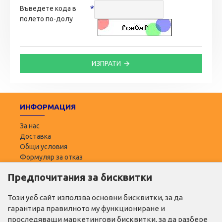
Въведете кода в
полето по-долу
ИЗПРАТИ
ИНФОРМАЦИЯ
За нас
Доставка
Общи условия
Формуляр за отказ
Предпочитания за бисквитки
ПОТРЕБИТЕЛ
Моят профил
Този уеб сайт използва основни бисквитки, за да
Списък с желани
гарантира правилното му функциониране и
Адреси за доставка
проследяващи маркетингови бисквитки, за да разбере