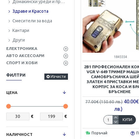
Домакински уреди и прибори
Здраве и Красота
Смесители за вода
Кантари
Други
ЕЛЕКТРОНИКА
АВТО АКСЕСОАРИ
1845554
СПОРТ И ХОБИ
2В1 ПРОФЕСИОНАЛЕН КО
VGR V-649 ТРИМЕР МАШ
ФИЛТРИ
Изчисти
САМОБРЪСНАЧКА ШЕ
ЗЛАТЕН 4 ПРИСТАВКИ М
КОРПУС ЗА КОСА И Б
БРЪСНЕНЕ
ЦЕНА
40.00€
77.00€ (150.60 лв.)
лв.)
€
€
КУПИ
Поръчай
П
НАЛИЧНОСТ