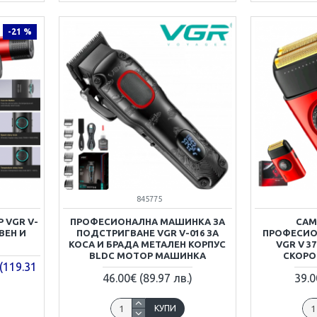
-21 %
845775
 VGR V-
ПРОФЕСИОНАЛНА МАШИНКА ЗА
САМ
ВЕН И
ПОДСТРИГВАНЕ VGR V-016 ЗА
ПРОФЕСИО
КОСА И БРАДА МЕТАЛЕН КОРПУС
VGR V 3
BLDC МОТОР МАШИНКА
СКОРОС
(119.31
46.00€ (89.97 лв.)
39.0
КУПИ