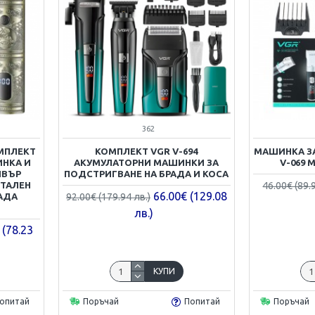
362
МПЛЕКТ
КОМПЛЕКТ VGR V-694
МАШИНКA З
ИНКА И
АКУМУЛАТОРНИ МАШИНКИ ЗА
V-069 
ЙВЪР
ПОДСТРИГВАНЕ НА БРАДА И КОСА
ЕТАЛЕН
46.00€ (89.
66.00€ (129.08
РАДА
92.00€ (179.94 лв.)
лв.)
 (78.23
КУПИ
опитай
Поръчай
Попитай
Поръчай