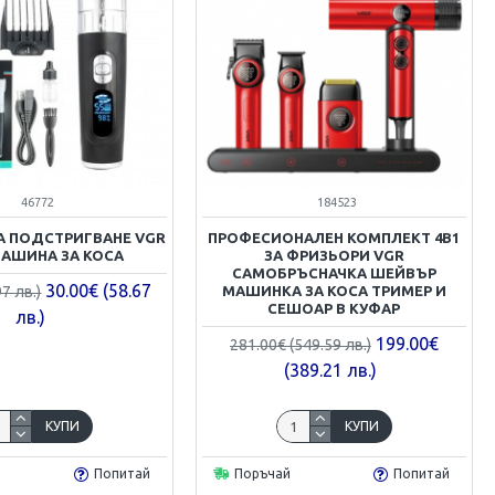
46772
184523
А ПОДСТРИГВАНЕ VGR
ПРОФЕСИОНАЛЕН КОМПЛЕКТ 4В1
МАШИНА ЗА КОСА
ЗА ФРИЗЬОРИ VGR
САМОБРЪСНАЧКА ШЕЙВЪР
30.00€ (58.67
97 лв.)
МАШИНКА ЗА КОСА ТРИМЕР И
СЕШОАР В КУФАР
лв.)
199.00€
281.00€ (549.59 лв.)
(389.21 лв.)
КУПИ
КУПИ
Попитай
Поръчай
Попитай