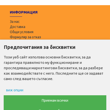
ИНФОРМАЦИЯ
За нас
Доставка
Общи условия
Формуляр за отказ
Предпочитания за бисквитки
ПОТРЕБИТЕЛ
Моят профил
Този уеб сайт използва основни бисквитки, за да
Списък с желани
гарантира правилното му функциониране и
Адреси за доставка
проследяващи маркетингови бисквитки, за да разбере
как взаимодействате с него. Последните ще се задават
ПОЛЕЗНО
само след вашето съгласие.
Промо продукти
виж опции
Производители
Контакти
Препочитания за реклами
Приемам всички
ТЕЛ. ЗА ПОРЪЧКИ