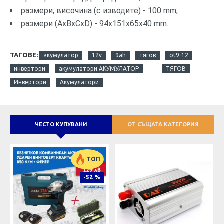
размери, височина (с изводите) - 100 mm;
размери (AxBxCxD) - 94x151x65x40 mm.
ТАГОВЕ:
акумулатор
12v
9ah
тягов
ot9-12
инвертори
акумулатори АКУМУЛАТОР
ТЯГОВ
Инвертори
Акумулатори
ЧЕСТО КУПУВАНИ
ОТ СЪЩАТА КАТЕГОРИЯ
ТОП
-52 %