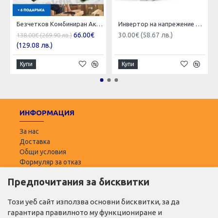
Безчетков Комбиниран Акумулаторен Ударен Гайковерт-Винтоверт KraftRoyal 36V 6Ah 850 N/m
Инвертор на напрежение DAK 500w 12V/220V
66.00€
30.00€ (58.67 лв.)
138.00€ (269.90 лв.)
(129.08 лв.)
Купи
Купи
ИНФОРМАЦИЯ
За нас
Доставка
Общи условия
Формуляр за отказ
Предпочитания за бисквитки
ПОТРЕБИТЕЛ
Моят профил
Този уеб сайт използва основни бисквитки, за да
Списък с желани
гарантира правилното му функциониране и