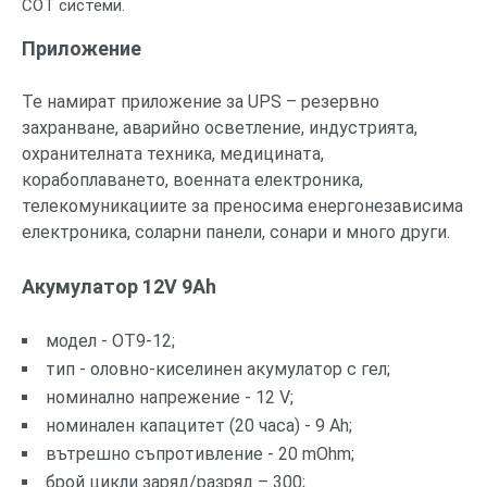
СОТ системи.
Приложение
Те намират приложение за UPS – резервно
захранване, аварийно осветление, индустрията,
охранителната техника, медицината,
корабоплаването, военната електроника,
телекомуникациите за преносима енергонезависима
електроника, соларни панели, сонари и много други.
Акумулатор 12V 9Ah
модел - OT9-12;
тип - оловно-киселинен акумулатор с гел;
номинално напрежение - 12 V;
номинален капацитет (20 часа) - 9 Ah;
вътрешно съпротивление - 20 mOhm;
брой цикли заряд/разряд – 300;