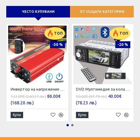
ЧЕСТО КУПУВАНИ
ОТ СЪЩАТА КАТЕГОРИЯ
ТОП
ТОП
-30 %
-20 %
Инвертор на напрежение UKC 4000W 12V / 24V / 220V, Инвертер 4000В
DVD Мултимедия за кола 4.1 " TFT дисплей - авто плеър с Bluetooth , USB, AUX , SDcard
86.00€
40.00€
123.00€ (240.57 лв.)
50.00€ (97.79 лв.)
(168.20 лв.)
(78.23 лв.)
Купи
Купи