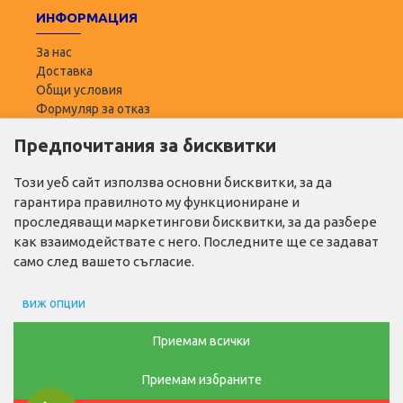
ИНФОРМАЦИЯ
За нас
Доставка
Общи условия
Формуляр за отказ
Предпочитания за бисквитки
ПОТРЕБИТЕЛ
Моят профил
Този уеб сайт използва основни бисквитки, за да
Списък с желани
гарантира правилното му функциониране и
Адреси за доставка
проследяващи маркетингови бисквитки, за да разбере
как взаимодействате с него. Последните ще се задават
ПОЛЕЗНО
само след вашето съгласие.
Промо продукти
виж опции
Производители
Контакти
Препочитания за реклами
Приемам всички
ТЕЛ. ЗА ПОРЪЧКИ
Приемам избраните
Данни за потребление
0876768686