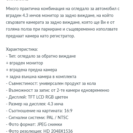
Много практична комбинация на огледало за автомобил с
вграден 4.3 инчов монитор за задно виждане, на който
свързвате камерата за задно виждане, която ще Ви е от
голяма полза при паркиране и същевременно използвате
преднаат камера като регистратор.
Характеристика:
- Тип: огледало за обратно виждане
+ вграден монитор
+ вградена предна камера
+ задна външна камера в комплекта
- Съвместимост: универсален продукт за кола
- Възможност за запис от 2-те камери едновременно
- Дисплей: TFT LCD RGB цветен
- Размер на дисплея: 4.3 инча
- Съотношение на картината: 16:9
- Сигнални системи: PAL / NTSC
- Фото формат: JPEG снимки
- Фото резолюция: HD 2048X1536