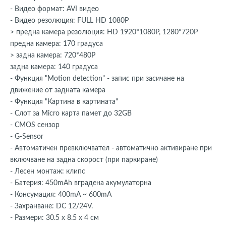
- Видео формат: AVI видео
- Видео резолюция: FULL HD 1080P
> предна камера резолюция: HD 1920*1080P, 1280*720P
предна камера: 170 градуса
> задна камера: 720*480P
задна камера: 140 градуса
- Функция "Motion detection" - запис при засичане на
движение от задната камера
- Функция "Картина в картината"
- Слот за Micro карта памет до 32GB
- CMOS сензор
- G-Sensor
- Автоматичен превключвател - автоматично активиране при
включване на задна скорост (при паркиране)
- Лесен монтаж: клипс
- Батерия: 450mAh вградена акумулаторна
- Консумация: 400mA ~ 600mA
- Захранване: DC 12/24V.
- Размери: 30.5 х 8.5 х 4 см