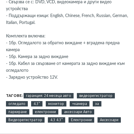
- Свързва се с: DVD, VCD, видеокамера и други видео
устройства
- Поддържащи езици: English, Chinese, French, Russian, German,
Italian, Portugal.
Комплекта включва:
- 1бр. Огледалото за обратно виждане + вградена предна
камера
- 1бр. Камера за задно виждане
- 1бр. Кабел за свързване от камерата за задно виждане към
огледалото
- Зарядно устройство 12V.
ТАГОВЕ:
гаранция: 24 месеца авто
видеорегистратор
огледало
4.3"
монитор
+камера
за
паркиране
електронни
аксесоари Авто
Видеорегистратор
4.3 4.3"
Електронни
Аксесоари