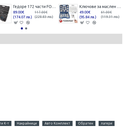
Гедоре 172 части FORSAGE
Ключове за маслен филтър Forsage , универсални 1/2", 23 части к-т
89.00€
49.00€
117.00€
61.00€
(174.07 лв.)
(228.83 лв.)
(95.84 лв.)
(119.31 лв.)
и К-т
Накрайници
Авто Комплект
Обратен
лагери