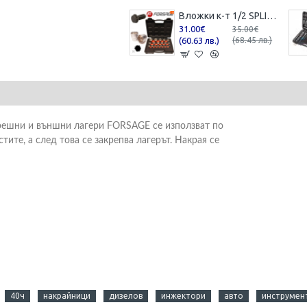
Вложки к-т 1/2 SPLINE 12-стенни Forsage F-4194-9
31.00€
35.00€
(60.63 лв.)
(68.45 лв.)
трешни и външни лагери FORSAGE се използват по
тите, а след това се закрепва лагерът. Накрая се
40ч
накрайници
дизелов
инжектори
авто
инструмент