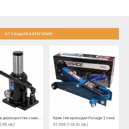
ОТ СЪЩАТА КАТЕГОРИЯ
Крик бутилка двускоростен с манометър 50 т ( 280мм- 450 мм) , FORSAGE
Крик тип крокодил Forsage 3 тона
0.98 лв.)
81.00€ (158.42 лв.)