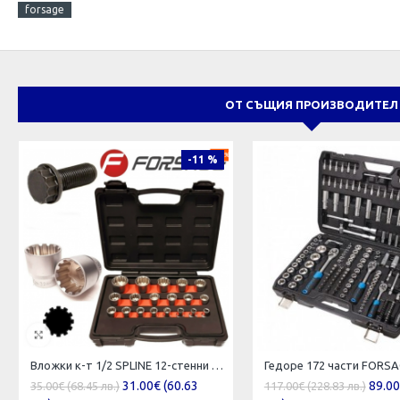
forsage
ОТ СЪЩИЯ ПРОИЗВОДИТЕЛ
-11 %
Вложки к-т 1/2 SPLINE 12-стенни Forsage F-4194-9
Гедоре 172 части FORS
31.00€ (60.63
89.00
35.00€ (68.45 лв.)
117.00€ (228.83 лв.)