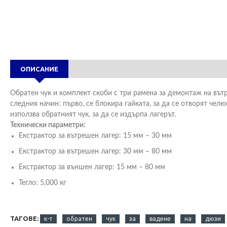
ОПИСАНИЕ
Обратен чук и комплект скоби с три рамена за демонтаж на въ
следния начин: първо, се блокира гайката, за да се отворят челюс
използва обратният чук, за да се издърпа лагерът.
Технически параметри:
Екстрактор за вътрешен лагер: 15 мм – 30 мм
Екстрактор за вътрешен лагер: 30 мм – 80 мм
Екстрактор за външен лагер: 15 мм – 80 мм
Тегло: 5,000 кг
ТАГОВЕ:
к-т
обратен
чук
за
вадене
на
дюзи