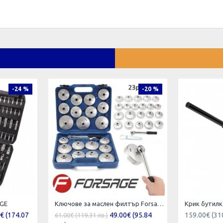
-24 %
-20 %
AGE
Ключове за маслен филтър Forsage , универсални 1/2", 23 части к-т
€ (174.07
49.00€ (95.84
159.00€ (31
61.00€ (119.31 лв.)