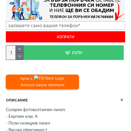
КУПИ
Купи с
Amount below minimum
ОПИСАНИЕ
Соларен фотоволтаичен панел:
- Енргиен клас А
- Поли-силициев панел
- Висока ефективност