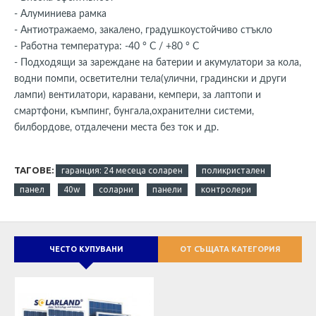
- Алуминиева рамка
- Антиотражаемо, закалено, градушкоустойчиво стъкло
- Работна температура: -40 ° C / +80 ° C
- Подходящи за зареждане на батерии и акумулатори за кола,
водни помпи, осветителни тела(улични, градински и други
лампи) вентилатори, каравани, кемпери, за лаптопи и
смартфони, къмпинг, бунгала,охранителни системи,
билбордове, отдалечени места без ток и др.
ТАГОВЕ:
гаранция: 24 месеца соларен
поликристален
панел
40w
соларни
панели
контролери
ЧЕСТО КУПУВАНИ
ОТ СЪЩАТА КАТЕГОРИЯ