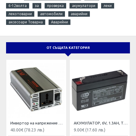
6-12волта
за
проверка
акумулатори
леки
лекотоварни
автомобили
аварийни
аксесоари Товарна
Аварийни
ОТ СЪЩАТА КАТЕГОРИЯ
Инвертор на напрежение DAK 1000w 12V,24V/220V
AКУМУЛАТОР, 6V, 1.3AH, ТЯГОВ, OT1.3-6
40.00€ (78.23 лв.)
9.00€ (17.60 лв.)