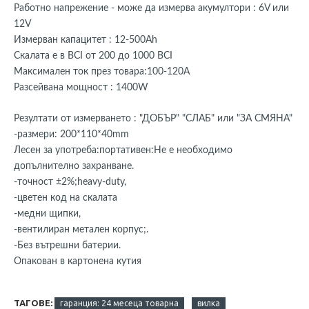
Работно напрежение - може да измерва акумултори : 6V или
12V
Измерван капацитет : 12-500Ah
Скалата е в BCI от 200 до 1000 BCI
Максимален ток през товара:100-120А
Разсейвана мощност : 1400W
Резултати от измерването : "ДОБЪР" "СЛАБ" или "ЗА СМЯНА"
-размери: 200*110*40mm
Лесен за употреба:портативен:Не е необходимо
допълнително захранване.
-точност ±2%;heavy-duty,
-цветен код на скалата
-медни щипки,
-вентилиран метален корпус;.
-Без вътрешни батерии.
Опакован в картонена кутия
ТАГОВЕ:
гаранция: 24 месеца товарна
вилка