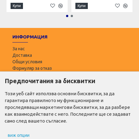
Купи
Купи
ИНФОРМАЦИЯ
За нас
Доставка
Общи условия
Формуляр за отказ
Предпочитания за бисквитки
ПОТРЕБИТЕЛ
Моят профил
Този уеб сайт използва основни бисквитки, за да
Списък с желани
гарантира правилното му функциониране и
Адреси за доставка
проследяващи маркетингови бисквитки, за да разбере
как взаимодействате с него. Последните ще се задават
ПОЛЕЗНО
само след вашето съгласие.
Промо продукти
виж опции
Производители