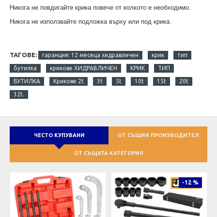
Никога не повдигайте крика повече от колкото е необходимо.
Никога не използвайте подложка върху или под крика.
ТАГОВЕ:
гаранция: 12 месеца хидравличен
крик
тип
бутилка
крикове ХИДРАВЛИЧЕН
КРИК
ТИП
БУТИЛКА
Крикове 2t
3t
5t
10t
15t
20t
32t.
ЧЕСТО КУПУВАНИ
ОТ СЪЩИЯ ПРОИЗВОДИТЕЛ
ОТ СЪЩАТА КАТЕГОРИЯ
-12 %