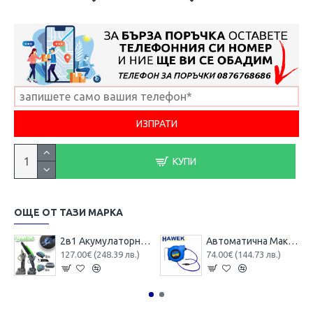
КУПИ
ОЩЕ ОТ ТАЗИ МАРКА
2в1 Акумулаторна Лозарска Ножица и Трион за Клони (Безжична Резачка ) с Автоматично Смазване на Веригата HAWEK 4x Батерии
Автоматична Макара с Маркуч за Въздух HAWEK 15м 8х12мм – HW 1022
127.00€ (248.39 лв.)
74.00€ (144.73 лв.)