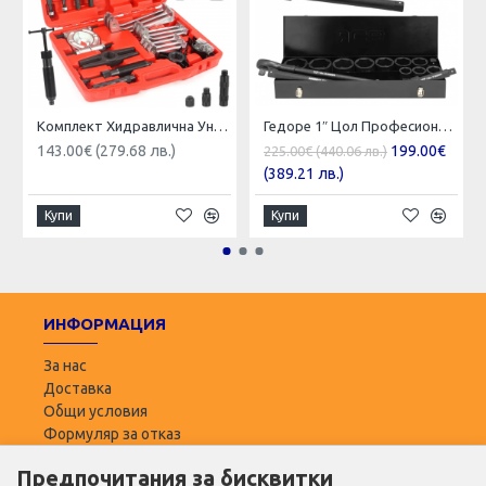
Комплект Хидравлична Универсална Скоба за лагери Mar-Pol Полша
Гедоре 1″ Цол Професионално 15 части с Ударни Вложки 36-80мм JCB – 8141-5MPB
143.00€ (279.68 лв.)
199.00€
225.00€ (440.06 лв.)
(389.21 лв.)
Купи
Купи
ИНФОРМАЦИЯ
За нас
Доставка
Общи условия
Формуляр за отказ
Предпочитания за бисквитки
ПОТРЕБИТЕЛ