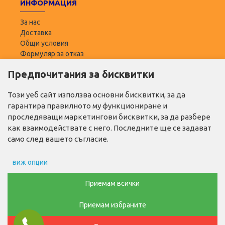
ИНФОРМАЦИЯ
За нас
Доставка
Общи условия
Формуляр за отказ
Предпочитания за бисквитки
ПОТРЕБИТЕЛ
Моят профил
Този уеб сайт използва основни бисквитки, за да
Списък с желани
гарантира правилното му функциониране и
Адреси за доставка
проследяващи маркетингови бисквитки, за да разбере
как взаимодействате с него. Последните ще се задават
ПОЛЕЗНО
само след вашето съгласие.
Промо продукти
виж опции
Производители
Контакти
Препочитания за реклами
Приемам всички
ТЕЛ. ЗА ПОРЪЧКИ
Приемам избраните
Данни за потребление
0876768686