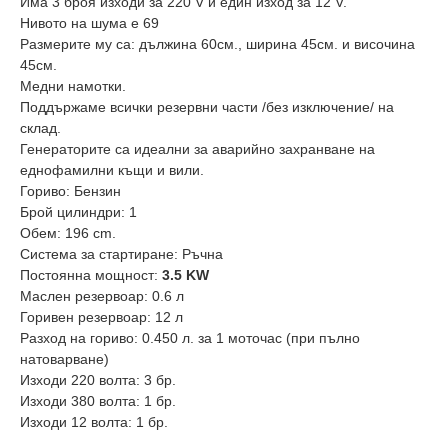
Има 3 броя изходи за 220 V и един изход за 12 V.
Нивото на шума е 69
Размерите му са: дължина 60см., ширина 45см. и височина
45см.
Mедни намотки.
Поддържаме всички резервни части /без изключение/ на
склад.
Генераторите са идеални за аварийно захранване на
еднофамилни къщи и вили.
Гориво: Бензин
Брой цилиндри: 1
Обем: 196 cm.
Система за стартиране: Ръчна
Постоянна мощност:
3.5 KW
Маслен резервоар: 0.6 л
Горивен резервоар: 12 л
Разход на гориво: 0.450 л. за 1 моточас (при пълно
натоварване)
Изходи 220 волта: 3 бр.
Изходи 380 волта: 1 бр.
Изходи 12 волта: 1 бр.