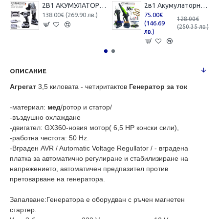
2В1 АКУМУЛАТОРЕН ЪГЛОШЛАЙФ 125ММ И БЕЗЖИЧЕН ГАЙКОВЕРТ-ВИНТОВЕРТ БЕЗЧЕТКОВ УДАРЕН 36V 8,0AH STAHLMAYER 4X БАТЕРИЯ 2 ЗАРЯДНО В КУФАР РАКЕТА
2в1 Акумулаторна Лозарска Ножица и Трион с Омасляване 36V 8AH STAHLMAYER BLACK
138.00€ (269.90 лв.)
75.00€
128.00€
(146.69
(250.35 лв.)
лв.)
ОПИСАНИЕ
Агрегат
3,5 киловата - четиритактов
Генератор за ток
-материал:
мед
/ротор и статор/
-въздушно охлаждане
-двигател: GX360-новия мотор( 6,5 HP конски сили),
-работна честота: 50 Hz.
-Вграден AVR / Automatic Voltage Regullator / - вградена
платка за автоматично регулиране и стабилизиране на
напрежението, автоматичен предпазител против
претоварване на генератора.
Запалване:Генератора е оборудван с ръчен магнетен
стартер.