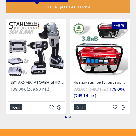
ОТ СЪЩАТА КАТЕГОРИЯ
-46 %
2В1 АКУМУЛАТОРЕН ЪГЛОШЛАЙФ 125ММ И БЕЗЖИЧЕН ГАЙКОВЕРТ-ВИНТОВЕРТ БЕЗЧЕТКОВ УДАРЕН 36V 8,0AH STAHLMAYER 4X БАТЕРИЯ 2 ЗАРЯДНО В КУФАР РАКЕТА
Четиритактов Генератор за Ток 3,8kW кВ Монофазен и Трифазен ТАЙГА Агрегат 220V 380V 7,5к.с
138.00€ (269.90 лв.)
178.00€
332.00€ (649.34 лв.)
(348.14 лв.)
Купи
Купи