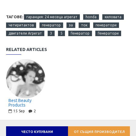
ТАГОВЕ:
гаранция: 24 месеца агрегат
honda
киловата
четиритактов
генератор
за
ток
генератори
двигатели Агрегат
3
5
Генератор
Генератори
RELATED ARTICLES
Best Beauty
Products
15
Sep
2
ЧЕСТО КУПУВАНИ
ОТ СЪЩИЯ ПРОИЗВОДИТЕЛ