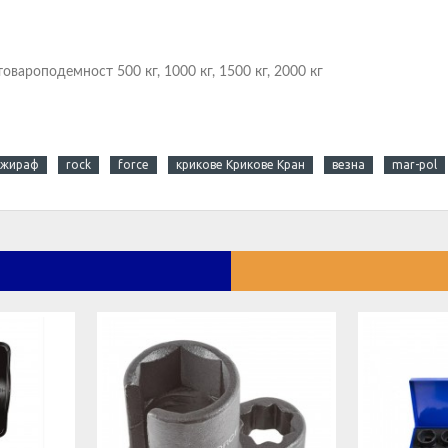
овароподемност 500 кг, 1000 кг, 1500 кг, 2000 кг
жираф
rock
force
крикове Крикове Кран
везна
mar-pol