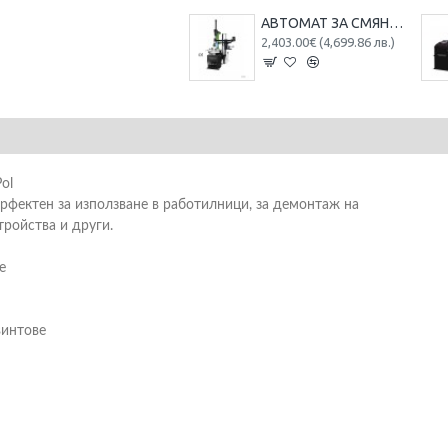
АВТОМАТ ЗА СМЯНА НА ГУМИ ЗА ДЖАНТИ С РАМО RockForce , U226
2,403.00€ (4,699.86 лв.)
ol
ерфектен за използване в работилници, за демонтаж на
ройства и други.
е
винтове