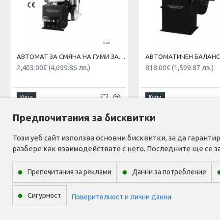
АВТОМАТ ЗА СМЯНА НА ГУМИ ЗА ДЖАНТИ С РАМО RockForce , U226
2,403.00€ (4,699.86 лв.)
818.00€ (1,599.87 лв.)
Купи
Купи
Предпочитания за бисквитки
Този уеб сайт използва основни бисквитки, за да гаран
ИНФОРМАЦИЯ
ПОТР
разбере как взаимодействате с него. Последните ще се з
Моят 
За нас
Препочитания за реклами
Данни за потребление
Списъ
Доставка
Адрес
Общи условия
Сигурност
Формуляр за отказ
Поверителност и лични данни