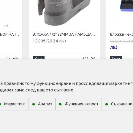
АВТОМАТИЧЕН БАЛАНСЬОР НА ГУМИ ROCKFORCE RF-U-500
ВЛОЖКА 1/2“ 22ММ ЗА ЛАМБДА СОНДА ROCKFORCE , RF-9G1404
15.00€ (29.34 лв.)
66.00€ (129.0
лв.)
Купи
Купи
тира правилното му функциониране и проследяващи маркетинго
ЕБИТЕЛ
ПОЛЕЗНО
адават само след вашето съгласие.
профил
Промо продукти
Маркетинг
Анализ
Функционалност
Съхранени
к с желани
Производители
и за доставка
Контакти