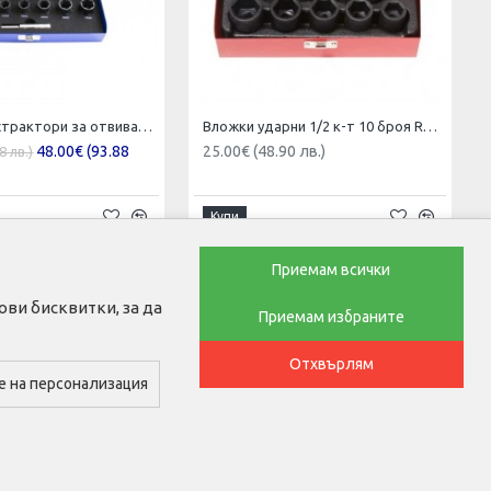
Вложки - екстрактори за отвиване на повредени болтове и гайки - заоблени RockForce
Вложки ударни 1/2 к-т 10 броя Rock Force
48.00€ (93.88
25.00€ (48.90 лв.)
8 лв.)
Купи
Приемам всички
ви бисквитки, за да
Приемам избраните
ТЕЛ. ЗА ПОРЪЧКИ
Отхвърлям
0876768686
е на персонализация