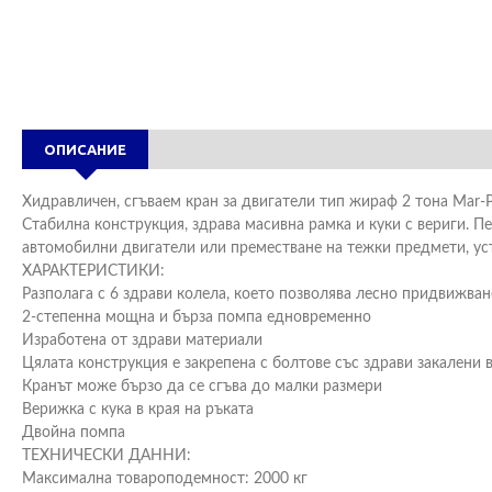
ОПИСАНИЕ
Хидравличен, сгъваем кран за двигатели тип жираф 2 тона Mar-P
Стабилна конструкция, здрава масивна рамка и куки с вериги. П
автомобилни двигатели или преместване на тежки предмети, уст
ХАРАКТЕРИСТИКИ:
Разполага с 6 здрави колела, което позволява лесно придвижван
2-степенна мощна и бърза помпа едновременно
Изработена от здрави материали
Цялата конструкция е закрепена с болтове със здрави закалени 
Кранът може бързо да се сгъва до малки размери
Верижка с кука в края на ръката
Двойна помпа
ТЕХНИЧЕСКИ ДАННИ:
Максимална товароподемност: 2000 кг