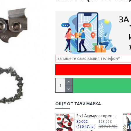
ОЩЕ ОТ ТАЗИ МАРКА
2в1 Акумулаторен Ъглошлайф и Гайковерт / Импакт KRAFTROYAL 36V 8,0AH 2 батерии Шлайф Червен Комплект
80.00€
128.00€
(156.47 лв.)
(250.35 лв.)