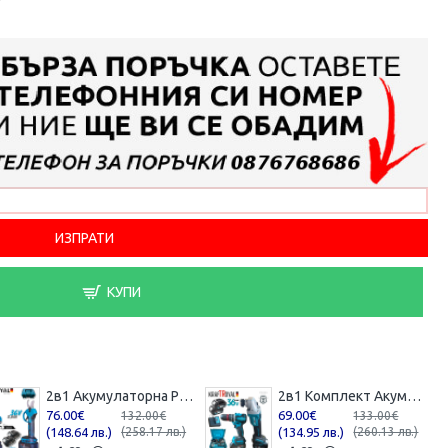
КУПИ
2в1 Акумулаторна Резачка с Автоматично Смазване на Веригата и Лозарска Ножица за Клони 36V 8,0AH KRAFTROYAL 2 батерии в куфар
2в1 Комплект Акумулаторен Винтоверт и Ъглошлайф 36V 8,0Ah KRAFTROYAL Безчетков Ударен 2 батерии
76.00€
69.00€
132.00€
133.00€
(148.64 лв.)
(258.17 лв.)
(134.95 лв.)
(260.13 лв.)