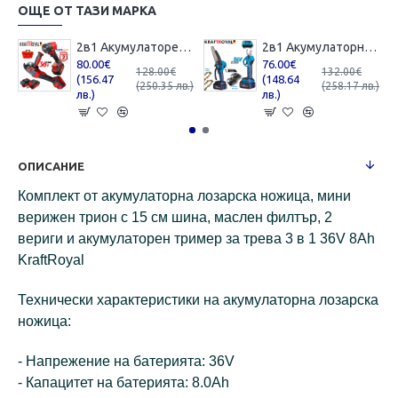
ОЩЕ ОТ ТАЗИ МАРКА
2в1 Акумулаторен Ъглошлайф и Гайковерт / Импакт KRAFTROYAL 36V 8,0AH 2 батерии Шлайф Червен Комплект
2в1 Акумулаторна Резачка с Автоматично Смазване на Веригата и Лозарска Ножица за Клони 36V 8,0AH KRAFTROYAL 2 батерии в куфар
80.00€
76.00€
128.00€
132.00€
(156.47
(148.64
(250.35 лв.)
(258.17 лв.)
лв.)
лв.)
ОПИСАНИЕ
Комплект от акумулаторна лозарска ножица, мини
верижен трион с 15 см шина, маслен филтър, 2
вериги и акумулаторен тример за трева 3 в 1 36V 8Ah
KraftRoyal
Технически характеристики на акумулаторна лозарска
ножица:
- Напрежение на батерията: 36V
- Капацитет на батерията: 8.0Ah