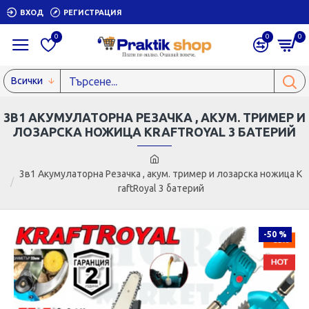
ВХОД
РЕГИСТРАЦИЯ
0
0
0
Всички
3В1 АКУМУЛАТОРНА РЕЗАЧКА , АКУМ. ТРИМЕР И
ЛОЗАРСКА НОЖИЦА KRAFTROYAL 3 БАТЕРИЙ
3в1 Акумулаторна Резачка , акум. тример и лозарска ножица K
raftRoyal 3 батерий
-50 %