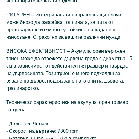
инсталирате веригата отделно.
СИГУРЕН – Интегрираната направляваща плоча
може бързо да разсейва топлината, защита от
претоварване и е много устойчива на падане и
износване. Страхотно за вашите различни нужди.
ВИСОКА ЕФЕКТИВНОСТ – Акумулаторен верижен
трион може да отрежете дървена греда с диаметър 15
см в зависимост от действителния размер и твърдост
на дървесината. Този трион е много подходящ за
рязане на дърво, подрязване на клони на дървета,
градинарство.
Технически характеристики на акумулаторен тример
за трева:
- Двигател: Четков
- Скорост на въртене: 7800 rpm
- Батерия: Li-Ion 36V – 2бр в комплекта