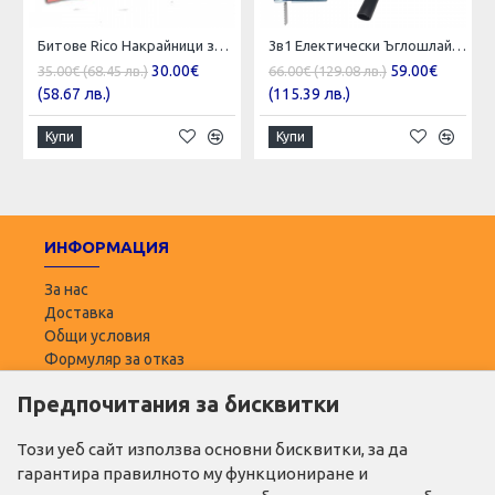
Битове Rico Накрайници за гедоре к-т 54 части
3в1 Електически Ъглошлайф Бормашина и Зеге KRAFTROYAL Комплект
30.00€
59.00€
35.00€ (68.45 лв.)
66.00€ (129.08 лв.)
(58.67 лв.)
(115.39 лв.)
Купи
Купи
ИНФОРМАЦИЯ
За нас
Доставка
Общи условия
Формуляр за отказ
Предпочитания за бисквитки
ПОТРЕБИТЕЛ
Моят профил
Този уеб сайт използва основни бисквитки, за да
Списък с желани
гарантира правилното му функциониране и
Адреси за доставка