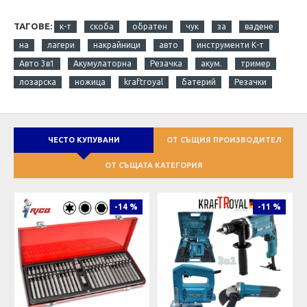
ТАГОВЕ:
к-т
скоба
обратен
чук
за
вадене
на
лагери
накрайници
авто
инструменти К-т
Авто 3в1
Акумулаторна
Резачка
акум.
тример
лозарска
ножица
kraftroyal
батерий
Резачки
ЧЕСТО КУПУВАНИ
ОТ СЪЩИЯ ПРОИЗВОДИТЕЛ
ОТ СЪЩАТА КАТЕГОРИЯ
-14 %
-11 %