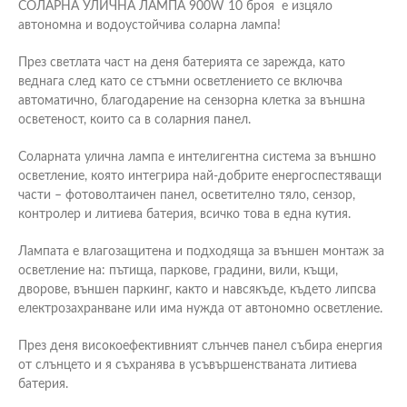
СОЛАРНА УЛИЧНА ЛАМПА 900W 10 броя е изцяло
автономна и водоустойчива соларна лампа!
През светлата част на деня батерията се зарежда, като
веднага след като се стъмни осветлението се включва
автоматично, благодарение на сензорна клетка за външна
осветеност, които са в соларния панел.
Соларната улична лампа е интелигентна система за външно
осветление, която интегрира най-добрите енергоспестяващи
части – фотоволтаичен панел, осветително тяло, сензор,
контролер и литиева батерия, всичко това в една кутия.
Лампата е влагозащитена и подходяща за външен монтаж за
осветление на: пътища, паркове, градини, вили, къщи,
дворове, външен паркинг, както и навсякъде, където липсва
електрозахранване или има нужда от автономно осветление.
През деня високоефективният слънчев панел събира енергия
от слънцето и я съхранява в усъвършенстваната литиева
батерия.