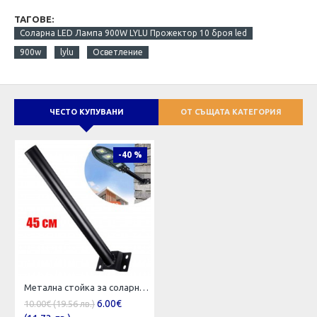
ТАГОВЕ:
Соларна LED Лампа 900W LYLU Прожектор 10 броя led
900w
lylu
Осветление
ЧЕСТО КУПУВАНИ
ОТ СЪЩАТА КАТЕГОРИЯ
-40 %
Метална стойка за соларни лампи
6.00€
10.00€ (19.56 лв.)