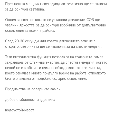
През нощта мощният светодиод автоматично ще се включи,
за да осигури светлина.
Опция за светене когато се установи движение, COB ще
увеличи яркостта, за да осигури изобилие от допълнително
осветление за всеки в района.
След 20-30 секунди или когато движението вече не е
открито, светлината ще се изключи, за да спести енергия.
Тази интелигентна функция позволява на соларната лампа,
захранвана от слънчева енергия, да спестява енергия, когато
никой не е в обхват и няма необходимост от светлината,
което означава много по-дълго време на работа, отколкото
бихте очаквали от подобно соларно осветление.
Предимства на соларните лампи:
добра стабилност и здравина
водоустойчивост