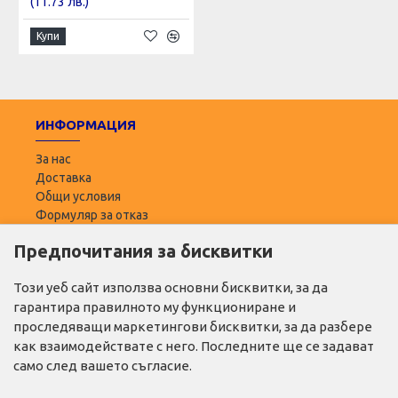
(11.73 лв.)
Купи
ИНФОРМАЦИЯ
За нас
Доставка
Общи условия
Формуляр за отказ
Предпочитания за бисквитки
ПОТРЕБИТЕЛ
Моят профил
Този уеб сайт използва основни бисквитки, за да
Списък с желани
гарантира правилното му функциониране и
Адреси за доставка
проследяващи маркетингови бисквитки, за да разбере
как взаимодействате с него. Последните ще се задават
ПОЛЕЗНО
само след вашето съгласие.
Промо продукти