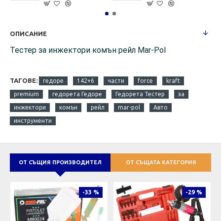
ОПИСАНИЕ
Тестер за инжектори комън рейл Mar-Pol
ТАГОВЕ:
гедоре
142+6
части
force
kraft
premium
гедорета Гедоре
Гедорета Тестер
за
инжектори
комън
рейл
mar-pol
Авто
инструменти
ОТ СЪЩИЯ ПРОИЗВОДИТЕЛ
ОТ СЪЩАТА КАТЕГОРИЯ
-33 %
-29 %