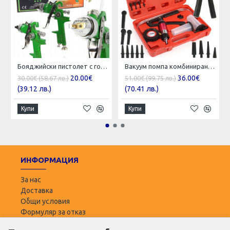
Бояджийски пистолет с горно казанче Mar-pol HVLP / 1,7 мм , M80624
Вакуум помпа комбинирана ( вакуум и налягане ) Mar-Pol , M57698
20.00€
36.00€
30.00€ (58.67 лв.)
51.00€ (99.75 лв.)
(39.12 лв.)
(70.41 лв.)
Купи
Купи
ИНФОРМАЦИЯ
За нас
Доставка
Общи условия
Формуляр за отказ