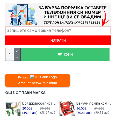
КУПИ
Купи с
Amount below minimum
ОЩЕ ОТ ТАЗИ МАРКА
Бояджийски пистолет с горно казанче Mar-pol HVLP / 1,7 мм , M80624
Вакуум помпа комбинирана ( вакуум и налягане ) Mar-Pol , M57698
20.00€
36.00€
30.00€
51.00€
(39.12 лв.)
(58.67 лв.)
(70.41 лв.)
(99.75 лв.)