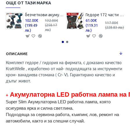
ОЩЕ ОТ ТАЗИ МАРКА
безчеткови акумулаторни винтоверт и импакт 36V 8AH
Гедоре 172 части KrafTWelle + 2 ПОДАРЪКА - Поялник 80W и USB Фенер
102.00€
61.00€
132.00€
117.00€
(199.49
(119.31
(258.17
(228.83 лв.)
лв.)
лв.)
лв.)
ОПИСАНИЕ
Комплект гедоре / гидория на фирмата, с доказано качество
KraftWelle , изработено от най- подходящата за инструменти
хром- ванадиева стомана ( Cr- V). Гарантирано качество и
дълъг живот.
Акумулаторна LED работна лампа на
+
Super Slim Акумулаторна LED работна лампа, която
осигурява ярка и силна светлина.
Подходяща за сервизна работа, къмпинг, лов, ремонт на
автомобили, както и за спешни случай.