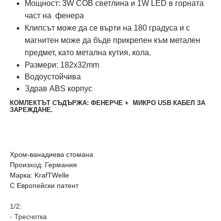
Мощност:
3W COB светлина и 1W LED в горната
част на фенера
Клипсът може да се върти на 180 градуса и с
магнитен може да бъде прикрепен към метален
предмет, като метална кутия, кола.
Размери: 182x32mm
Водоустойчива
Здрав ABS корпус
КОМЛЕКТЪТ СЪДЪРЖА: ФЕНЕРЧЕ + МИКРО USB КАБЕЛ ЗА
ЗАРЕЖДАНЕ.
Хром-ванадиева стомана
Произход: Германия
Марка: KrafTWelle
С Европейски патент
1/2:
- Тресчотка