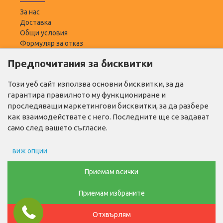
За нас
Доставка
Общи условия
Формуляр за отказ
Предпочитания за бисквитки
ПОТРЕБИТЕЛ
Моят профил
Този уеб сайт използва основни бисквитки, за да
Списък с желани
гарантира правилното му функциониране и
Адреси за доставка
проследяващи маркетингови бисквитки, за да разбере
как взаимодействате с него. Последните ще се задават
ПОЛЕЗНО
само след вашето съгласие.
Промо продукти
виж опции
Производители
Контакти
Препочитания за реклами
Приемам всички
ТЕЛ. ЗА ПОРЪЧКИ
Приемам избраните
Данни за потребление
0876768686
Отхвърлям
Маркетинг