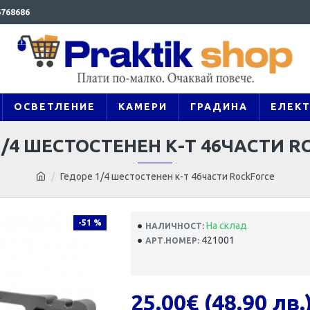
768686
ОСВЕТЛЕНИЕ
КАМЕРИ
ГРАДИНА
ЕЛЕК
1/4 ШЕСТОСТЕНЕН К-Т 46ЧАСТИ R
Гедоре 1/4 шестостенен к-т 46части RockForce
-51 %
На склад
НАЛИЧНОСТ:
421001
АРТ.НОМЕР:
25.00€ (48.90 лв.