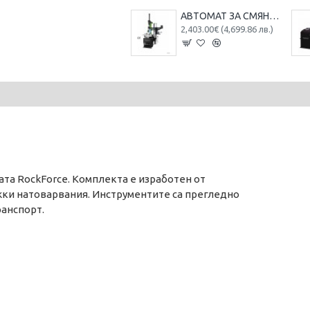
АВТОМАТ ЗА СМЯНА НА ГУМИ ЗА ДЖАНТИ С РАМО RockForce , U226
2,403.00€ (4,699.86 лв.)
ата RockForce. Комплекта е изработен от
жки натоварвания. Инструментите са прегледно
ранспорт.