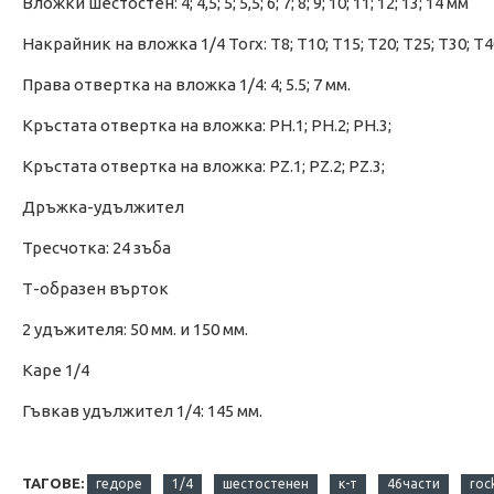
Вложки шестостен: 4; 4,5; 5; 5,5; 6; 7; 8; 9; 10; 11; 12; 13; 14 мм
Накрайник на вложка 1/4 Torx: T8; T10; T15; T20; T25; T30; T4
Права отвертка на вложка 1/4: 4; 5.5; 7 мм.
Кръстата отвертка на вложка: PH.1; PH.2; PH.3;
Кръстата отвертка на вложка: PZ.1; PZ.2; PZ.3;
Дръжка-удължител
Тресчотка: 24 зъба
Т-образен върток
2 удъжителя: 50 мм. и 150 мм.
Каре 1/4
Гъвкав удължител 1/4: 145 мм.
ТАГОВЕ:
гедоре
1/4
шестостенен
к-т
46части
roc