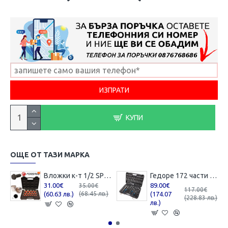
КУПИ
ОЩЕ ОТ ТАЗИ МАРКА
Вложки к-т 1/2 SPLINE 12-стенни Forsage F-4194-9
Гедоре 172 части FORSAGE
31.00€
89.00€
35.00€
117.00€
(60.63 лв.)
(68.45 лв.)
(174.07
(228.83 лв.)
лв.)