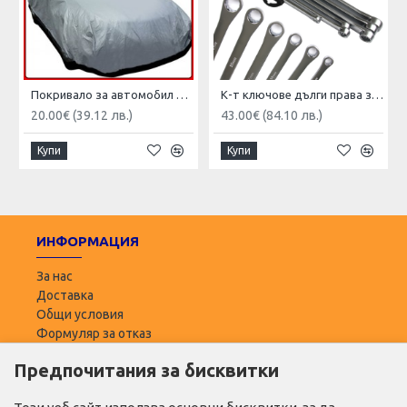
Покривало за автомобил размер XL
К-т ключове дълги права звезда HAWEK 6 бр.
20.00€ (39.12 лв.)
43.00€ (84.10 лв.)
Купи
Купи
ИНФОРМАЦИЯ
За нас
Доставка
Общи условия
Формуляр за отказ
Предпочитания за бисквитки
ПОТРЕБИТЕЛ
Моят профил