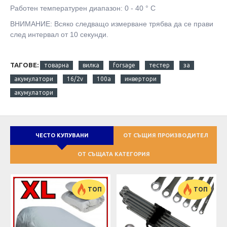
Работен температурен диапазон: 0 - 40 ° C
ВНИМАНИЕ: Всяко следващо измерване трябва да се прави
след интервал от 10 секунди.
ТАГОВЕ:
товарна
вилка
forsage
тестер
за
акумулатори
16/2v
100a
инвертори
акумулатори
ЧЕСТО КУПУВАНИ
ОТ СЪЩИЯ ПРОИЗВОДИТЕЛ
ОТ СЪЩАТА КАТЕГОРИЯ
ТОП
ТОП