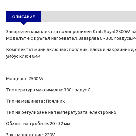
ОПИСАНИЕ
Заваръчен комплект за полипропилен KraftRoyal 2500W з
Моделът е с кръгъл нагревател. Заварява 0 - 300 градуса.
Комплектът мини включва : поялник, плоски накрайници, ф
умбус ключ 6мм
Мощност: 2500 W
Температура максимална: 300 градус С
Тип на машината : Поялник
Тип на регулиране на температурата: електронно
Обхват на тръбите: 20 - 32 мм
Зах. напрежение: 220V