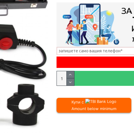
Купи с
Amount below minimum