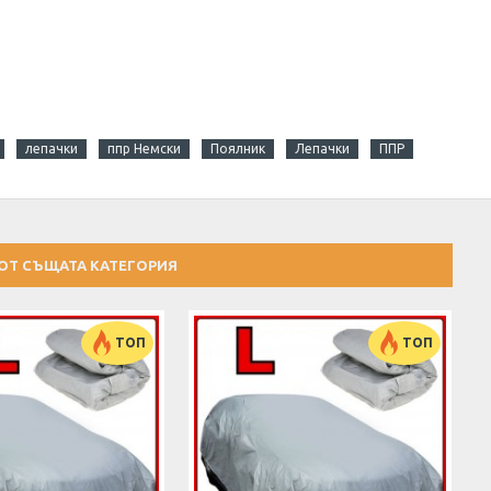
лепачки
ппр Немски
Поялник
Лепачки
ППР
ОТ СЪЩАТА КАТЕГОРИЯ
ТОП
ТОП