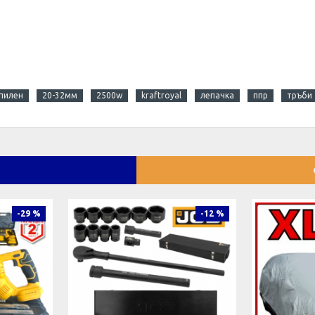
пилен
20-32мм
2500w
kraftroyal
лепачка
ппр
тръби
-29 %
-12 %