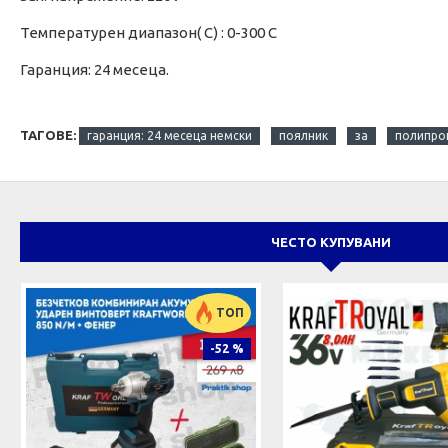
Температурен диапазон( C) : 0-300 С
Гаранция: 24 месеца.
ТАГОВЕ:
гаранция: 24 месеца немски
поялник
за
полипро
ЧЕСТО КУПУВАНИ
ТОП
-52 %