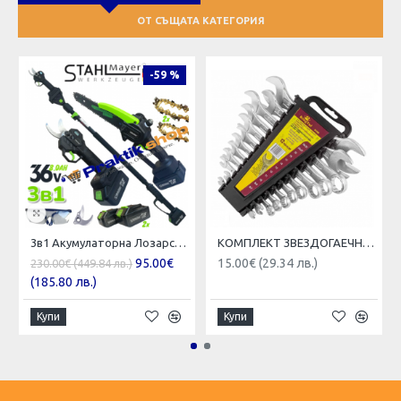
ОТ СЪЩАТА КАТЕГОРИЯ
-59 %
3в1 Акумулаторна Лозарска Ножица и Трион с Омасляване и телескопичен прът 36V 8AH STAHLMAYER BLACK
КОМПЛЕКТ ЗВЕЗДОГАЕЧНИ КЛЮЧОВЕ 12 ЧАСТИ 6 - 32 KINGTUL
95.00€
15.00€ (29.34 лв.)
230.00€ (449.84 лв.)
(185.80 лв.)
Купи
Купи