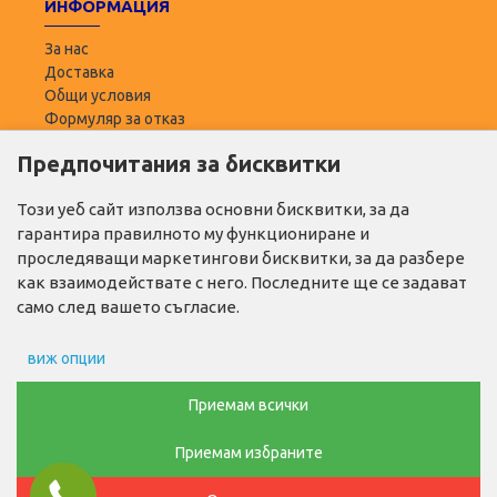
ИНФОРМАЦИЯ
За нас
Доставка
Общи условия
Формуляр за отказ
Предпочитания за бисквитки
ПОТРЕБИТЕЛ
Моят профил
Този уеб сайт използва основни бисквитки, за да
Списък с желани
гарантира правилното му функциониране и
Адреси за доставка
проследяващи маркетингови бисквитки, за да разбере
как взаимодействате с него. Последните ще се задават
ПОЛЕЗНО
само след вашето съгласие.
Промо продукти
виж опции
Производители
Контакти
Препочитания за реклами
Приемам всички
ТЕЛ. ЗА ПОРЪЧКИ
Приемам избраните
Данни за потребление
0876768686