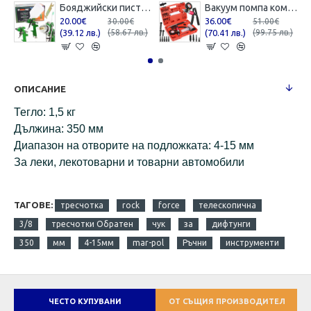
Бояджийски пистолет с горно казанче Mar-pol HVLP / 1,7 мм , M80624
Вакуум помпа комбинирана ( вакуум и налягане ) Mar-Pol , M57698
20.00€
36.00€
30.00€
51.00€
(39.12 лв.)
(58.67 лв.)
(70.41 лв.)
(99.75 лв.)
ОПИСАНИЕ
Тегло: 1,5 кг
Дължина: 350 мм
Диапазон на отворите на подложката: 4-15 мм
За леки, лекотоварни и товарни автомобили
ТАГОВЕ:
тресчотка
rock
force
телескопична
3/8
тресчотки Обратен
чук
за
дифтунги
350
мм
4-15мм
mar-pol
Ръчни
инструменти
ЧЕСТО КУПУВАНИ
ОТ СЪЩИЯ ПРОИЗВОДИТЕЛ