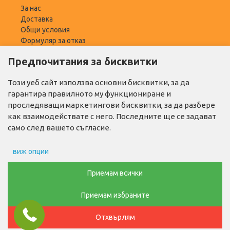
За нас
Доставка
Общи условия
Формуляр за отказ
Предпочитания за бисквитки
ПОТРЕБИТЕЛ
Моят профил
Този уеб сайт използва основни бисквитки, за да
Списък с желани
гарантира правилното му функциониране и
Адреси за доставка
проследяващи маркетингови бисквитки, за да разбере
как взаимодействате с него. Последните ще се задават
ПОЛЕЗНО
само след вашето съгласие.
Промо продукти
виж опции
Производители
Контакти
Препочитания за реклами
Приемам всички
ТЕЛ. ЗА ПОРЪЧКИ
Приемам избраните
Данни за потребление
0876768686
Отхвърлям
Маркетинг