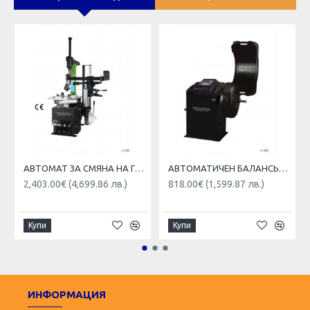
АВТОМАТ ЗА СМЯНА НА ГУМИ ЗА ДЖАНТИ С РАМО RockForce , U226
АВТОМАТИЧЕН БАЛАНСЬОР НА ГУМИ ROCKFORCE RF-U-500
2,403.00€ (4,699.86 лв.)
818.00€ (1,599.87 лв.)
Купи
Купи
ИНФОРМАЦИЯ