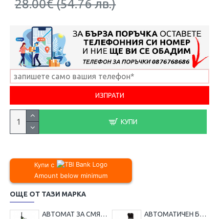
28.00€ (54.76 лв.)
КУПИ
Купи с
Amount below minimum
ОЩЕ ОТ ТАЗИ МАРКА
АВТОМАТ ЗА СМЯНА НА ГУМИ ЗА ДЖАНТИ С РАМО RockForce , U226
АВТОМАТИЧЕН БАЛАНСЬОР НА ГУМИ ROCKFORCE RF-U-500