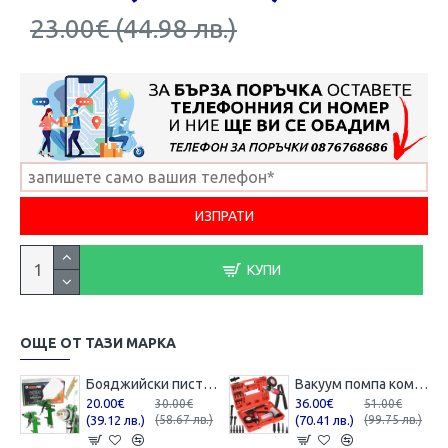
23.00€ (44.98 лв.)
КУПИ
ОЩЕ ОТ ТАЗИ МАРКА
Бояджийски пистолет с горно казанче Mar-pol HVLP / 1,7 мм , M80624
Вакуум помпа комбинирана ( вакуум и налягане ) Mar-Pol , M57698
20.00€
36.00€
30.00€
51.00€
(39.12 лв.)
(58.67 лв.)
(70.41 лв.)
(99.75 лв.)