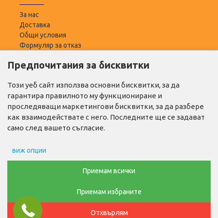
За нас
Доставка
Общи условия
Формуляр за отказ
Предпочитания за бисквитки
ПОТРЕБИТЕЛ
Моят профил
Този уеб сайт използва основни бисквитки, за да
Списък с желани
гарантира правилното му функциониране и
Адреси за доставка
проследяващи маркетингови бисквитки, за да разбере
как взаимодействате с него. Последните ще се задават
ПОЛЕЗНО
само след вашето съгласие.
Промо продукти
виж опции
Производители
Контакти
Препочитания за реклами
Приемам всички
ТЕЛ. ЗА ПОРЪЧКИ
Приемам избраните
Данни за потребление
0876768686
Отхвърлям
Маркетинг