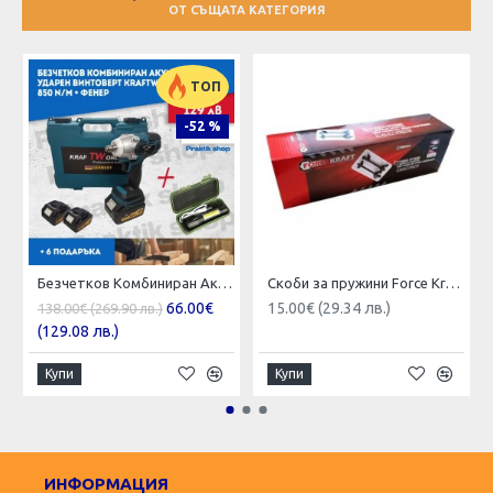
ОТ СЪЩАТА КАТЕГОРИЯ
ТОП
-52 %
Безчетков Комбиниран Акумулаторен Ударен Гайковерт-Винтоверт KraftRoyal 36V 6Ah 850 N/m
Скоби за пружини Force Kraft 270мм усилени
66.00€
15.00€ (29.34 лв.)
138.00€ (269.90 лв.)
(129.08 лв.)
Купи
Купи
ИНФОРМАЦИЯ