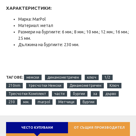
ХАРАКТЕРИСТИКИ:
Марка: MarPol
Материал: метал
Размери на бургиите: 6 мм.; 8 мм.; 10 мм.; 12 мм.; 16 мм.;
25 мм.
Дължина на бургиите: 230 мм.
ТАГОВЕ:
немски
динамометричен
ключ
1/2
210nm
тресчотки Немски
Динамометричен
Ключ
Тресчотки Комплект
части
бургии
за
дърво
230
мм.
marpol
Метчици
Бургии
ЧЕСТО КУПУВАНИ
ОТ СЪЩИЯ ПРОИЗВОДИТЕЛ