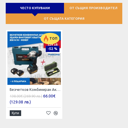
ЧЕСТО КУПУВАНИ
ОТ СЪЩИЯ ПРОИЗВОДИТЕЛ
ОТ СЪЩАТА КАТЕГОРИЯ
ТОП
-52 %
Безчетков Комбиниран Акумулаторен Ударен Гайковерт-Винтоверт KraftRoyal 36V 6Ah 850 N/m
66.00€
138.00€ (269.90 лв.)
(129.08 лв.)
Купи