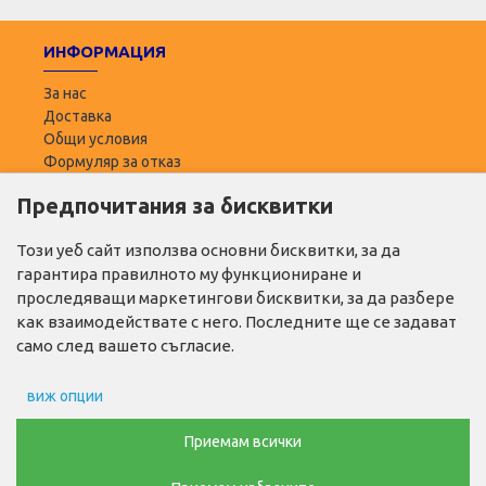
ИНФОРМАЦИЯ
За нас
Доставка
Общи условия
Формуляр за отказ
Предпочитания за бисквитки
ПОТРЕБИТЕЛ
Моят профил
Този уеб сайт използва основни бисквитки, за да
Списък с желани
гарантира правилното му функциониране и
Адреси за доставка
проследяващи маркетингови бисквитки, за да разбере
как взаимодействате с него. Последните ще се задават
ПОЛЕЗНО
само след вашето съгласие.
Промо продукти
виж опции
Производители
Контакти
Препочитания за реклами
Приемам всички
ТЕЛ. ЗА ПОРЪЧКИ