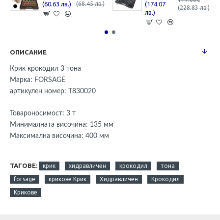
(60.63 лв.)
(68.45 лв.)
(174.07
(228.83 лв.)
лв.)
ОПИСАНИЕ
Крик крокодил 3 тона
Марка: FORSAGE
артикулен номер: Т830020
Товароносимост: 3 т
Минималната височина: 135 мм
Максимална височина: 400 мм
ТАГОВЕ:
крик
хидравличен
крокодил
тона
forsage
крикове Крик
Хидравличен
Крокодил
Крикове