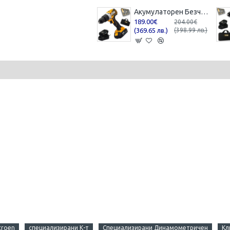
Акумулаторен Безчетков Ударно Пробивен Винтоверт JCB 18BLCD-2XB-E 65 Nm 18V 2.0Ah Бормашина с батерия и зарядно
189.00€
204.00€
(369.65 лв.)
(398.99 лв.)
troen
специализирани К-т
Специализирани Динамометричен
Кл