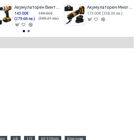
Акумулаторен Винтоверт JCB 45Nm 18V 18DD-2X-E Бормашина с батерия и зарядно
Акумулаторен Многофункционален Инструмент JCB 18V JCB 18MT-2XB-E
143.00€
173.00€ (338.36 лв.)
199.00€
(279.68 лв.)
(389.21 лв.)
юч
jcb
1/2
60-330nm
Ключове