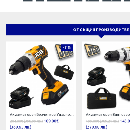
ОТ СЪЩИЯ ПРОИЗВОДИТЕЛ
-7 %
Акумулаторен Безчетков Ударно Пробивен Винтоверт JCB 18BLCD-2XB-E 65 Nm 18V 2.0Ah Бормашина с батерия и зарядно
189.00€
143.
204.00€ (398.99 лв.)
199.00€ (389.21 лв.)
(369.65 лв.)
(279.68 лв.)