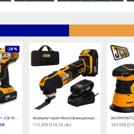
-28 %
Акумулаторен Винтоверт JCB 45Nm 18V 18DD-2X-E Бормашина с батерия и зарядно
Акумулаторен Многофункционален Инструмент JCB 18V JCB 18MT-2XB-E
00€
173.00€ (338.36 лв.)
163.00€ (31