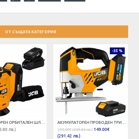
ОТ СЪЩАТА КАТЕГОРИЯ
-35 %
АКУМУЛАТОРЕН ОРБИТАЛЕН ШЛАЙФ 18V JCB -18OS-2XB-E
АКУМУЛАТОРЕН ПРОБОДЕН ТРИОН JCB 18V ЗЕГЕ 18JS-2XB-E
8.80 лв.)
149.00€
230.00€ (449.84 лв.)
(291.42 лв.)