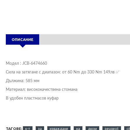
ОПИСАНИЕ
Модел : JCB-6474660
Сила на затягане с диапазон: от 60 Nm до 330 Nm 149лв ✅
Дължина: 585 мм
Материал: висококачествена стомана
В удобен пластмасов куфар
ТАГОВЕ:
к-т
за
изваждане
на
дюзи
peugeot
ci