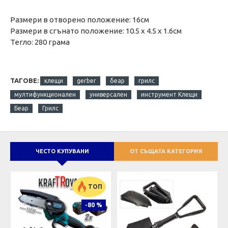
Размери в отворено положение: 16см
Размери в сгънато положение: 10.5 х 4.5 х 1.6см
Тегло: 280 грама
ТАГОВЕ:
клещи
gerber
беар
грилс
мултифункционален
универсален
инструмент Клещи
Беар
Грилс
ЧЕСТО КУПУВАНИ
ОТ СЪЩАТА КАТЕГОРИЯ
ТОП
-80 %