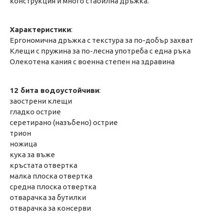
конструкция и много стабилна дръжка.
Характеристики
:
Ергономична дръжка с текстура за по-добър захват
Клещи с пружина за по-лесна употреба с една ръка
Олекотена кания с военна степен на здравина
12 бита водоустойчиви
:
заострени клещи
гладко острие
серетирано (назъбено) острие
трион
ножица
кука за въже
кръстата отвертка
малка плоска отвертка
средна плоска отвертка
отварачка за бутилки
отварачка за консерви