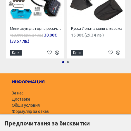
Мини акумулаторна резачка с шина 15см, 2 батерии 36V 8Ah
Руска Лопата мини сгъваема
30.00€
15.00€ (29.34 лв.)
153.00€ (299.24 лв.)
(58.67 лв.)
Купи
Купи
ИНФОРМАЦИЯ
За нас
Доставка
Общи условия
Формуляр за отказ
Предпочитания за бисквитки
ПОТРЕБИТЕЛ