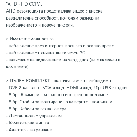
"AHD - HD CCTV".
AHD резолюцията представлява видео с висока
разделителна способност, по-голям размер на
изображението и повече пиксели.
> Имате възможност за:
- наблюдение през интернет мрежата в реално време
- наблюдение от личния ви телефон 3G
- записване на видеозаписи на хард диск (не е включен в
комплекта).
> ПЪЛЕН КОМПЛЕКТ - включва всичко необходимо:
- DVR 8-канален - VGA изход, HDMI изход, 2бр. USB входове
- 8 бр. IR камери - за външно и вътрешно ползване
- 8 бр. Стойки за монтиране на камерите - подвижни
- 8 бр. Кабели за всяка камера
- Дистанционно управление
- Компютърна мишка
- Адаптер - захранване.