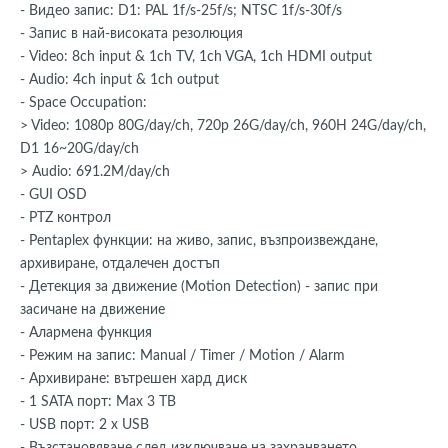
- Видео запис: D1: PAL 1f/s-25f/s; NTSC 1f/s-30f/s
- Запис в най-високата резолюция
- Video: 8ch input & 1ch TV, 1ch VGA, 1ch HDMI output
- Audio: 4ch input & 1ch output
- Space Occupation:
> Video: 1080p 80G/day/ch, 720p 26G/day/ch, 960H 24G/day/ch,
D1 16~20G/day/ch
> Audio: 691.2M/day/ch
- GUI OSD
- PTZ контрол
- Pentaplex функции: на живо, запис, възпроизвеждане,
архивиране, отдалечен достъп
- Детекция за движение (Motion Detection) - запис при
засичане на движение
- Алармена функция
- Режим на запис: Manual / Timer / Motion / Alarm
- Архивиране: вътрешен хард диск
- 1 SATA порт: Max 3 TB
- USB порт: 2 х USB
- Възстановяване след изключване на захранването