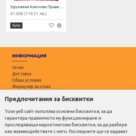
Удължени Ключове Прави Лули с Тресчотка 8-19мм HAWEK 51022RW
61.00€ (119.31 лв.)
Купи
ИНФОРМАЦИЯ
За нас
Доставка
Общи условия
Формуляр за отказ
Предпочитания за бисквитки
ПОТРЕБИТЕЛ
Моят профил
Този уеб сайт използва основни бисквитки, за да
Списък с желани
гарантира правилното му функциониране и
Адреси за доставка
проследяващи маркетингови бисквитки, за да разбере
как взаимодействате с него. Последните ще се задават
ПОЛЕЗНО