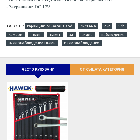
- Захранване: DC 12V.
ТАГОВЕ:
гаранция: 24 месеца ahd
система
dvr
8ch
камери
пълен
пакет
за
видео
наблюдение
видеонаблюдение Пълен
Видеонаблюдение
ЧЕСТО КУПУВАНИ
ОТ СЪЩАТА КАТЕГОРИЯ