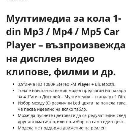
Мултимедиа за кола 1-
din Mp3 / Mp4 / Mp5 Car
Player – възпроизвежда
на дисплея видео
клипове, филми и др.
3,9’’инча HD 1080P Stereo FМ
Player
+ Bluetooth.
Това е най-качествения модел предлаган на пазара
за 4.1’’инча Дисплей – Мултимедия – стандарт 1 Din.
Избор между (6) различни Led цвята на панела така,
че пасва идеално на всяко табло.
Може да пуснете цветовете да се редуват един след
друг автоматично, или по-избор на само един цвят.
Модела не поддържа движение на реален