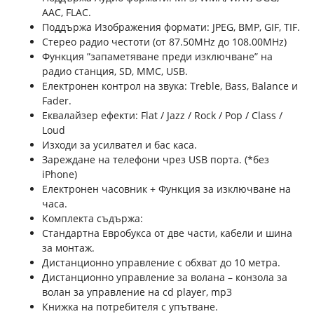
AAC, FLAC.
Поддържа Изображения формати: JPEG, BMP, GIF, TIF.
Стерео радио честоти (от 87.50MHz до 108.00MHz)
Функция ”запаметяване преди изключване” на
радио станция, SD, MMC, USB.
Електронен контрол на звука: Тreble, Вass, Вalance и
Fader.
Еквалайзер ефекти: Flat / Jazz / Rock / Pop / Class /
Loud
Изходи за усилвател и бас каса.
Зареждане на телефони чрез USB порта. (*без
iPhone)
Електронен часовник + Функция за изключване на
часа.
Комплекта съдържа:
Стандартна Евробукса от две части, кабели и шина
за монтаж.
Дистанционно управление с обхват до 10 метра.
Дистанционно управление за волана – конзола за
волан за управление на cd player, mp3
Книжка на потребителя с упътване.