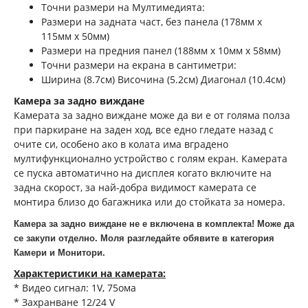
Точни размери на Мултимедията:
Размери на задната част, без панела (178мм х
115мм х 50мм)
Pазмери на предния панел (188мм х 10мм х 58мм)
Точни размери на екрана в сантиметри:
Ширина (8.7см) Височина (5.2см) Диагонал (10.4см)
Камера за задно виждане
Камерата за задно виждане може да ви е от голяма полза
при паркиране на заден ход, все едно гледате назад с
очите си, особено ако в колата има вградено
мултифункционално устройство с голям екран. Камерата
се пуска автоматично на дисплея когато включите на
задна скорост, за най-добра видимост камерата се
монтира близо до багажника или до стойката за номера.
Камера за задно виждане не е включена в комплекта! Може да
се закупи отделно. Моля разгледайте обявите в категория
Камери и Монитори.
Характеристики на камерата:
* Видео сигнал: 1V, 75ома
* Захранване 12/24 V