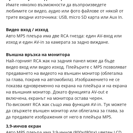
Имате няколко възможности да възпроизведете
любимите си видео, аудио или фото файлове от някой от
трите входни източника: USB, micro SD карта или Aux In.
Видео вход / изход
Авто MP5 плеъра има две RCA гнезда: един AV-вход или
изход и един AV-in за камерата за задно виждане.
Външна връзка на монитора
Най-горният RCA жак на задния панел може да бъде
видео вход или видео изход. Плейърите с MP5 позволяват
предаването на видеото на външен монитор (облегалка
за глава, покрив на автомобила). Изображението не се
показва едновременно на екрана на плейъра и на екрана
на външния монитор. Докато функцията AV-out е
включена, екранът на монитора остава черен.
По-високият RCA жак също има функция AV-in. Тук можете
да свържете външен монитор или облегалка за глава, за
да предавате изображения от него в плейъра MP5.
3,9-инчов екран
Авто MP5 плеъра има 3,9-инчов (800x480px) цветен LCD