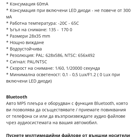
* Консумация 60mA
* Консумация при включени LED диоди - не повече от 300
мA
* Работна температура: -20С - 65С
* Ъгъл на снимане: 135 - 170 0
* Размери 28x35 mm
* Нощно виждане
* Водоустойчива
* Резолюция: PAL: 628x586, NTSC: 656x492
* Сигнал: PAL/NTSC
* Скорост на снимане: 1/60, 1/20000 секунда
* Минимална осветеност: 0,1 - 0,5 Lux/F1.2 ( 0 Lux при
включени LED диоди)
Bluetooth
Авто MP5 плеъра е оборудван с функция Bluetooth, която
ви позволява да осъществявате / приемате повиквания
от телефона си или да възпроизвеждате аудио файлове
чрез аудиосистемата на вашия автомобил.
Пуснете мултимедийни файлове от външни носители