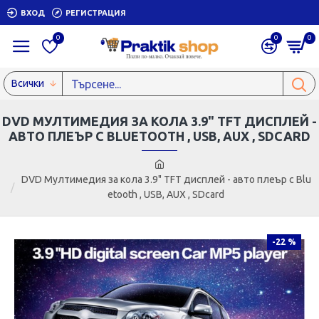
ВХОД
РЕГИСТРАЦИЯ
0
0
0
Всички
DVD МУЛТИМЕДИЯ ЗА КОЛА 3.9" TFT ДИСПЛЕЙ -
АВТО ПЛЕЪР С BLUETOOTH , USB, AUX , SDCARD
DVD Мултимедия за кола 3.9" TFT дисплей - авто плеър с Blu
etooth , USB, AUX , SDcard
-22 %