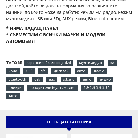
дисплей, който ви дава информация за различните
начини, по които може да работи: Режим FM радио, Режим
мултимедия (USB или SD), AUX режим, Bluetooth режим.
* НЯМА ПАДАЩ ПАНЕЛ
* СЪВМЕСТИМ С ВСИЧКИ МАРКИ И МОДЕЛИ
АВТОМОБИЛ
ТАГОВЕ:
гаранция: 24 месеца dvd
мултимедия
за
кола
3.9"
tft
дисплей
авто
плеър
bluetooth
usb
aux
sdcard
авто
аудио
плеъри
говорители Мултимедия
3.9 3.9 3.9 3.9"
Авто
ОТ СЪЩАТА КАТЕГОРИЯ