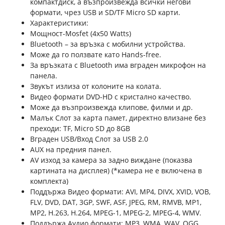
компактдиск, а възпроизвежда всички негови
формати, чрез USB и SD/TF Micro SD карти.
Характеристики:
Мощност-Mosfet (4х50 Watts)
Bluetooth – за връзка с мобилни устройства.
Може да го ползвате като Hands-free.
За връзката с Bluetooth има вграден микрофон на
панела.
Звукът излиза от колоните на колата.
Видео формати DVD-HD с кристално качество.
Може да възпроизвежда клипове, филми и др.
Малък Слот за карта памет, директно влизане без
преходи: TF, Micro SD до 8GB
Вграден USB/Вход Слот за USB 2.0
AUX на предния панел.
AV изход за камера за задно виждане (показва
картината на дисплея) (*камера не е включена в
комплекта)
Поддържа Видео формати: AVI, MP4, DIVX, ХVID, VOB,
FLV, DVD, DAT, 3GP, SWF, ASF, JPEG, RM, RMVB, MP1,
MP2, H.263, H.264, MPEG-1, MPEG-2, MPEG-4, WMV.
Поддържа Аудио формати: MP3, WMA, WAV, OGG,