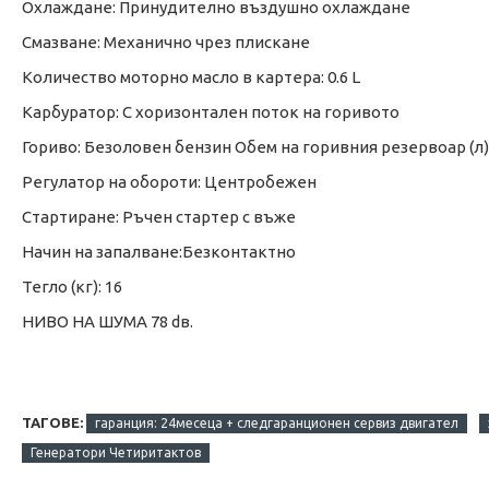
Охлаждане: Принудително въздушно охлаждане
Смазване: Механично чрез плискане
Количество моторно масло в картера: 0.6 L
Карбуратор: С хоризонтален поток на горивото
Гориво: Безоловен бензин Обем на горивния резервоар (л):
Регулатор на обороти: Центробежен
Стартиране: Ръчен стартер с въже
Начин на запалване:Безконтактно
Тегло (кг): 16
НИВО НА ШУМА 78 dв.
ТАГОВЕ:
гаранция: 24месеца + следгаранционен сервиз двигател
Генератори Четиритактов