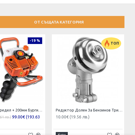
ОТ СЪЩАТА КАТЕГОРИЯ
-19 %
ТОП
Бензинов Свредел + 200мм Бургия ТАЙГА 74cc Кубика Моторен Свредел (Свредло) за земя
Редуктор Долен За Бензинов Тример (Храсторез, Косачка)
99.00€ (193.63
10.00€ (19.56 лв.)
61 лв.)
Купи