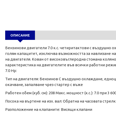
ОПИСАНИЕ
Бензинови двигатели 7.0 к.с. четиритактови с въздушно о
голям капацитет, изключва възможността за навлизане на
на двигателя. Кован от високовъглеродна стомана коляно
характеристика на двигателите във всички работни режи
7.0 Hp:
Тип на двигателя: Бензинов С въздушно охлаждане, едно
окачване, запалване чрез стартер с въже
Работен обем (куб. см): 208 Макс. мощност (к.с.): 7.0 при 3 6
Посока на въртене на изх. вал: Обратна на часовата стрелк
Разположение на клапаните: Висящи клапани