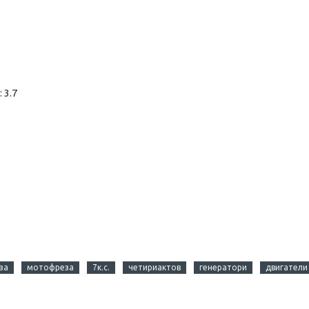
 3.7
за
мотофреза
7к.с.
четириактов
генератори
двигатели