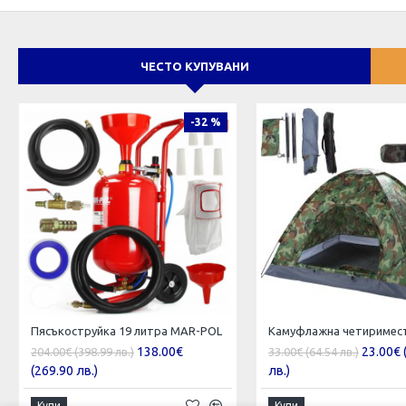
ЧЕСТО КУПУВАНИ
-32 %
Пясъкоструйка 19 литра MAR-POL
138.00€
23.00€ 
204.00€ (398.99 лв.)
33.00€ (64.54 лв.)
(269.90 лв.)
лв.)
Купи
Купи