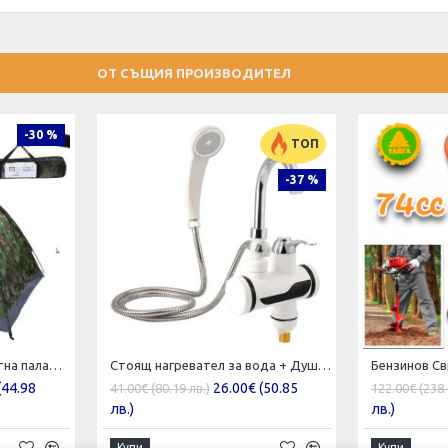
ОТ СЪЩИЯ ПРОИЗВОДИТЕЛ
-30 %
ТОП
-37 %
Камуфлажна четириместна палатка
Стоящ нагревател за вода + Душ слушалка
(44.98
26.00€ (50.85
41.00€ (80.19 лв.)
122.00€ (238.
лв.)
лв.)
Купи
Купи