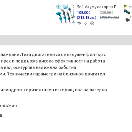
5в1 Акумулаторен Градински Промо Комплект Телескопичен Прът Духалка за Листа Резачка за Клони Лозарска Ножица и Тример за Трева 36V 8,0AH 3 Батерии
109.00€
250.00€
(213.19 лв.)
(488.96 лв.)
хлаждане .Тези двигатели са с въздушен филтър с
 прах и поддържа висока ефективност на работа
в вал, осигурява надеждна работна
ми. Технически параметри на бензинов двигател
цилиндров, хоризонтален изходящ вал на лагерно
00 об/мин
а