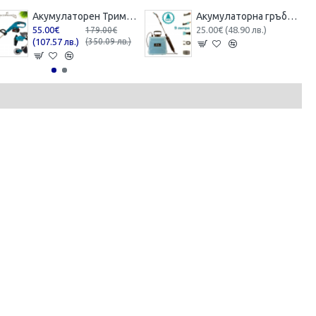
Акумулаторен Тример за Трева с Корда 36V 8,0AH с 2 батерии 26 см Професионален
Акумулаторна гръбна пръскачка 9 литра
55.00€
25.00€ (48.90 лв.)
179.00€
(107.57 лв.)
(350.09 лв.)