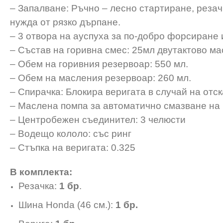
– Запалване: Ръчно – лесно стартиране, реза
нужда от рязко дърпане.
– 3 отвора на ауспуха за по-добро форсиране 
– Състав на горивна смес: 25мл двутактово ма
– Обем на горивния резервоар: 550 мл.
– Обем на масления резервоар: 260 мл.
– Спирачка: Блокира веригата в случай на отс
– Маслена помпа за автоматично смазване на
– Центробежен съединител: 3 челюсти
– Водещо кололо: със ринг
– Стъпка на веригата: 0.325
В комплекта:
Резачка:
1 бр
.
Шина Honda (46 см.):
1 бр.