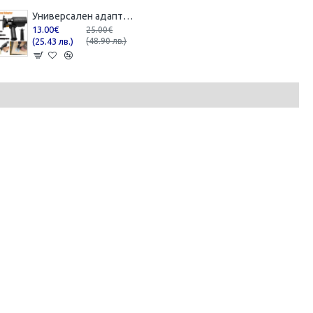
Универсален адаптер - прободен трион за винтоверт и бормашина към зеге
13.00€
25.00€
(25.43 лв.)
(48.90 лв.)