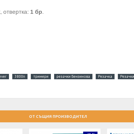
, отвертка:
1 бр
.
ever
3800n
тримери
резачки Бензинова
Резачка
Резачк
ОТ СЪЩИЯ ПРОИЗВОДИТЕЛ