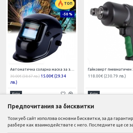
ТОП
-50 %
Автоматична соларна маска за заваряване
15.00€ (29.34
118.00€ (230.79 лв.)
30.00€ (58.67 лв.)
лв.)
Купи
Купи
Предпочитания за бисквитки
Този уеб сайт използва основни бисквитки, за да гаран
ИНФОРМАЦИЯ
ПОТР
разбере как взаимодействате с него. Последните ще се з