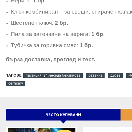
Верига:
1 бр
.
Ключ комбиниран – за свещи, спирачен капак
Шестенен ключ:
2 бр.
Пила за заточване на верига:
1 бр
.
Тубичка за горивна смес:
1 бр.
бърза доставка, преглед и тест.
ТАГОВЕ:
гаранция: 24 месеца бензинова
резачка
дърва
kl
germany
ЧЕСТО КУПУВАНИ