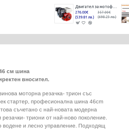
Двигател за мотофреза бензинов ,13 к.с
276.00€
357.00€
(539.81 лв.)
(698.23 лв.)
 46 см шина
иректен вносител.
инова моторна резачка- трион със
 Мек стартер, професионална шина 46cm
 това съчетано с най-новата модерна
и резачки- триони от най-ново поколение.
о водене и лесно управление. Подходящ