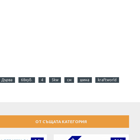
и Дърва
68куб.
4
5kw
см
шина
kraftworld
ОТ СЪЩАТА КАТЕГОРИЯ