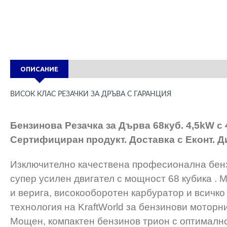
ОПИСАНИЕ
ВИСОК КЛАС РЕЗАЧКИ ЗА ДРЪВА С ГАРАНЦИЯ
Бензинова Резачка за Дърва 68куб. 4,5kW с
Сертифициран продукт. Доставка с Еконт. Д
Изключително качествена професионална бенз
супер усилен двигател с мощност 68 кубика .
и верига, високооборотен карбуратор и всичко
технология на KraftWorld за бензинови моторн
Мощен, компактен бензинов трион с оптималн