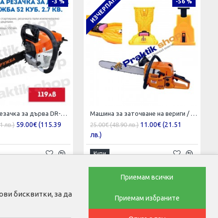
ИЗЧЕРПАН
-3 %
-56 %
Бензинова Резачка за дърва DR-03 ДРУЖБА 52 куб. 2.7 кв.
Машина за заточване на вериги / Точило за резачка / точене на вериги
59.00€ (115.39
11.00€ (21.51
1 лв.)
25.00€ (48.90 лв.)
лв.)
Купи
Приемам всички
ви бисквитки, за да
Приемам избраните
ТЕЛ. ЗА ПОРЪЧКИ