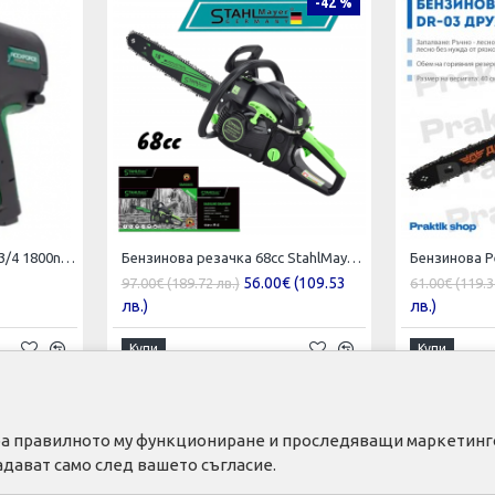
-42 %
Гайковерт пневматичен 3/4 1800nm RockForce
Бензинова резачка 68cc StahlMayer SM6805 - 2023
56.00€ (109.53
97.00€ (189.72 лв.)
61.00€ (119.3
лв.)
лв.)
Купи
Купи
тира правилното му функциониране и проследяващи маркетинго
ЕБИТЕЛ
ПОЛЕЗНО
адават само след вашето съгласие.