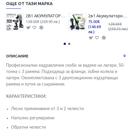
ОЩЕ ОТ ТАЗИ МАРКА
2В1 АКУМУЛАТОРЕН ЪГЛОШЛАЙФ 125ММ И БЕЗЖИЧЕН ГАЙКОВЕРТ-ВИНТОВЕРТ БЕЗЧЕТКОВ УДАРЕН 36V 8,0AH STAHLMAYER 4X БАТЕРИЯ 2 ЗАРЯДНО В КУФАР РАКЕТА
2в1 Акумулаторна Лозарска Ножица и Трион с Омасляване 36V 8AH STAHLMAYER BLACK
138.00€ (269.90 лв.)
75.00€
128.00€
(146.69
(250.35 лв.)
лв.)
ОПИСАНИЕ
Професионални хидравлични скоби за вадене на лагери, 50-
тонна с 3 рамена. Подходяща за фланци, зъбни колела и
лагери. Окомплектована с 3 двупозиционни издърпващи
рамена и кутия за съхранение.
ХАРАКТЕРИСТИКИ:
Лесно преминаване от 3 и 2 челюсти
Напълно регулируеми
Обратни челюсти