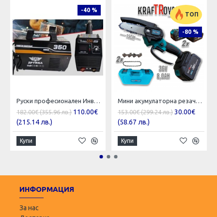
-40 %
ТОП
-80 %
Руски професионален Инверторен Електрожен 350A + Соларна маска ДРУЖБА 2023
Мини акумулаторна резачка с шина 15см, 2 батерии 36V 8Ah
110.00€
30.00€
182.00€ (355.96 лв.)
153.00€ (299.24 лв.)
(215.14 лв.)
(58.67 лв.)
Купи
Купи
ИНФОРМАЦИЯ
За нас