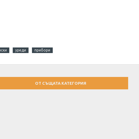
нски
уреди
прибори
ОТ СЪЩАТА КАТЕГОРИЯ