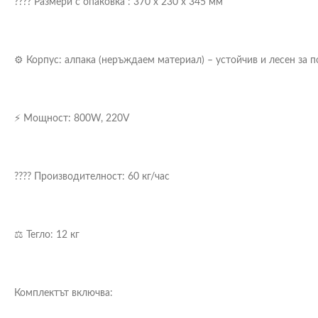
???? Размери с опаковка : 370 x 230 x 345 мм
⚙️ Корпус: алпака (неръждаем материал) – устойчив и лесен за 
⚡ Мощност: 800W, 220V
???? Производителност: 60 кг/час
⚖️ Тегло: 12 кг
Комплектът включва: