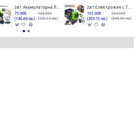
2в1 Акумулаторна Лозарска Ножица и Трион с Омасляване 36V 8AH STAHLMAYER BLACK
2в1 Електрожен с Телоподаващо 400А + Соларен Шлем Маска STAHLMAYER с Ролка модел: 2024
75.00€
155.00€
128.00€
204.00€
(146.69 лв.)
(250.35 лв.)
(303.15 лв.)
(398.99 лв.)