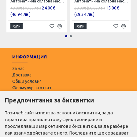
Автоматична соларна маска за заваряване
Автоматична соларна маска за заваряване
24.00€
15.00€
40.00€ (78.23 лв.)
30.00€ (58.67 лв.)
(46.94 лв.)
(29.34 лв.)
Купи
Купи
ИНФОРМАЦИЯ
За нас
Доставка
Общи условия
Формуляр за отказ
Предпочитания за бисквитки
ПОТРЕБИТЕЛ
Моят профил
Този уеб сайт използва основни бисквитки, за да
Списък с желани
гарантира правилното му функциониране и
Адреси за доставка
проследяващи маркетингови бисквитки, за да разбере
как взаимодействате с него. Последните ще се задават
ПОЛЕЗНО