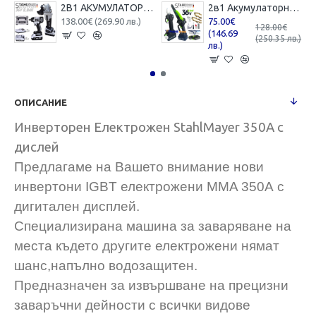
2В1 АКУМУЛАТОРЕН ЪГЛОШЛАЙФ 125ММ И БЕЗЖИЧЕН ГАЙКОВЕРТ-ВИНТОВЕРТ БЕЗЧЕТКОВ УДАРЕН 36V 8,0AH STAHLMAYER 4X БАТЕРИЯ 2 ЗАРЯДНО В КУФАР РАКЕТА
2в1 Акумулаторна Лозарска Ножица и Трион с Омасляване 36V 8AH STAHLMAYER BLACK
138.00€ (269.90 лв.)
75.00€
128.00€
(146.69
(250.35 лв.)
лв.)
ОПИСАНИЕ
Инверторен Електрожен StahlMayer 350А с
дислей
Предлагаме на Вашето внимание нови
инвертони IGBT електрожени MMA 350А с
дигитален дисплей.
Специализирана машина за заваряване на
места където другите електрожени нямат
шанс,напълно водозащитен.
Предназначен за извършване на прецизни
заваръчни дейности с всички видове