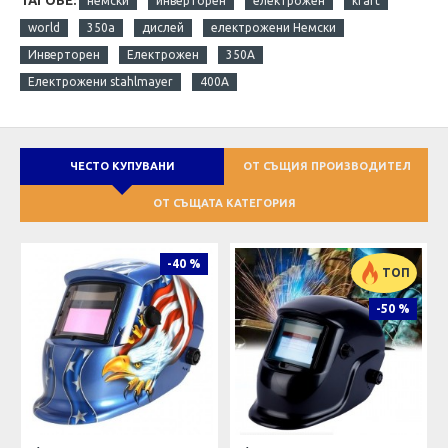
немски
инверторен
електрожен
kraft
world
350а
дислей
електрожени Немски
Инверторен
Електрожен
350А
Електрожени stahlmayer
400А
ЧЕСТО КУПУВАНИ
ОТ СЪЩИЯ ПРОИЗВОДИТЕЛ
ОТ СЪЩАТА КАТЕГОРИЯ
-40 %
ТОП
-50 %