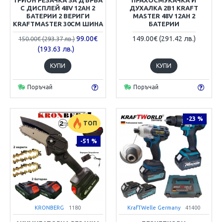
С ДИСПЛЕЙ 48V 12AH 2
ДУХАЛКА 2В1 KRAFT
БАТЕРИИ 2 ВЕРИГИ
MASTER 48V 12AH 2
KRAFTMASTER 30СМ ШИНА
БАТЕРИИ
99.00€
149.00€ (291.42 лв.)
150.00€ (293.37 лв.)
(193.63 лв.)
КУПИ
КУПИ
Поръчай
Поръчай
-23 %
ТОП
-51 %
KRONBERG
1180
KrafTWelle Germany
41400