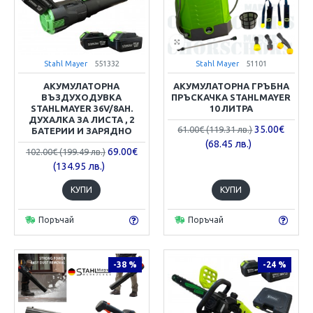
Stahl Mayer
551332
Stahl Mayer
51101
АКУМУЛАТОРНА
АКУМУЛАТОРНА ГРЪБНА
ВЪЗДУХОДУВКА
ПРЪСКАЧКА STAHLMAYER
STAHLMAYER 36V/8AH.
10 ЛИТРА
ДУХАЛКА ЗА ЛИСТА , 2
35.00€
61.00€ (119.31 лв.)
БАТЕРИИ И ЗАРЯДНО
(68.45 лв.)
69.00€
102.00€ (199.49 лв.)
(134.95 лв.)
КУПИ
КУПИ
Поръчай
Поръчай
-38 %
-24 %