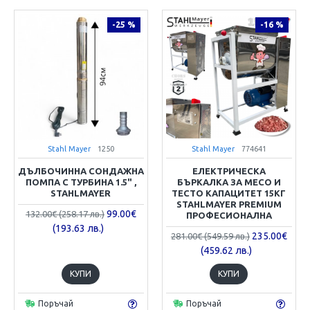
-25 %
-16 %
Stahl Mayer
1250
Stahl Mayer
774641
ДЪЛБОЧИННА СОНДАЖНА
ЕЛЕКТРИЧЕСКА
ПОМПА С ТУРБИНА 1.5" ,
БЪРКАЛКА ЗА МЕСО И
STAHLMAYER
ТЕСТО КАПАЦИТЕТ 15КГ
STAHLMAYER PREMIUM
99.00€
132.00€ (258.17 лв.)
ПРОФЕСИОНАЛНА
(193.63 лв.)
235.00€
281.00€ (549.59 лв.)
(459.62 лв.)
КУПИ
КУПИ
Поръчай
Поръчай