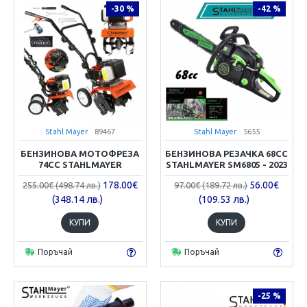
-30 %
-42 %
Stahl Mayer
89467
Stahl Mayer
5655
БЕНЗИНОВА МОТОФРЕЗА
БЕНЗИНОВА РЕЗАЧКА 68CC
74CC STAHLMAYER
STAHLMAYER SM6805 - 2023
178.00€
56.00€
255.00€ (498.74 лв.)
97.00€ (189.72 лв.)
(348.14 лв.)
(109.53 лв.)
КУПИ
КУПИ
Поръчай
Поръчай
-25 %