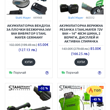
Stahl Mayer
449968
Stahl Mayer
465512
АКУМУЛАТОРНА ВЕНДУЗА
АКУМУЛАТОРНА ВЕРИЖНА
ЗА ПЛОЧКИ БЕЗЖИЧНА 36V
РЕЗАЧКА STAHLMAYER 72V
8AH ВИБРАТОР STAHL
8AH – 16" 40СМ ШИНА, 2
MAYER GERMANY
ВЕРИГИ, ДИСПЛЕЙ И
АКТИВНА СПИРАЧКА
65.00€
102.00€ (199.49 лв.)
85.00€
143.00€ (279.68 лв.)
(127.13 лв.)
(166.25 лв.)
КУПИ
КУПИ
Поръчай
Поръчай
-32 %
ТОП
-43 %