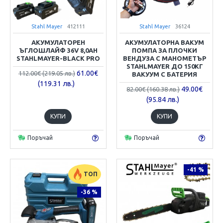
Stahl Mayer
412111
Stahl Mayer
36124
АКУМУЛАТОРЕН
АКУМУЛАТОРНА ВАКУМ
ЪГЛОШЛАЙФ 36V 8,0AH
ПОМПА ЗА ПЛОЧКИ
STAHLMAYER-BLACK PRO
ВЕНДУЗА С МАНОМЕТЪР
STAHLMAYER ДО 150КГ
61.00€
112.00€ (219.05 лв.)
ВАКУУМ С БАТЕРИЯ
(119.31 лв.)
49.00€
82.00€ (160.38 лв.)
(95.84 лв.)
КУПИ
КУПИ
Поръчай
Поръчай
-41 %
ТОП
-36 %