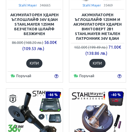
Stahl Mayer
346665
Stahl Mayer
35469
АКУМУЛАТОРЕН УДАРЕН
АКУМУЛАТОРЕН
ЪГЛОШЛАЙФ 36V 8,0AH
ЪГЛОШЛАЙФ 125ММ И
STAHLMAYER 125ММ
АКУМУЛАТОРЕН УДАРЕН
БЕЗЧЕТКОВ ШЛАЙФ
ВИНТОВЕРТ 2В1
БЕЗЖИЧЕН
STAHLMAYER МЕТАЛЕН
ПАТРОННИК 36V 8,0AH
56.00€
86.00€ (168.20 лв.)
71.00€
102.00€ (199.49 лв.)
(109.53 лв.)
(138.86 лв.)
КУПИ
КУПИ
Поръчай
Поръчай
-46 %
-40 %