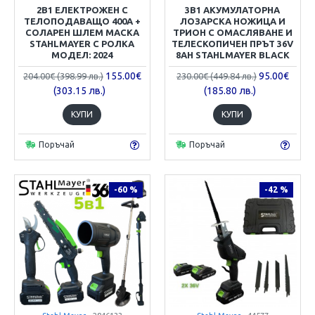
2В1 ЕЛЕКТРОЖЕН С
3В1 АКУМУЛАТОРНА
ТЕЛОПОДАВАЩО 400А +
ЛОЗАРСКА НОЖИЦА И
СОЛАРЕН ШЛЕМ МАСКА
ТРИОН С ОМАСЛЯВАНЕ И
STAHLMAYER С РОЛКА
ТЕЛЕСКОПИЧЕН ПРЪТ 36V
МОДЕЛ: 2024
8AH STAHLMAYER BLACK
155.00€
95.00€
204.00€ (398.99 лв.)
230.00€ (449.84 лв.)
(303.15 лв.)
(185.80 лв.)
КУПИ
КУПИ
Поръчай
Поръчай
-60 %
-42 %