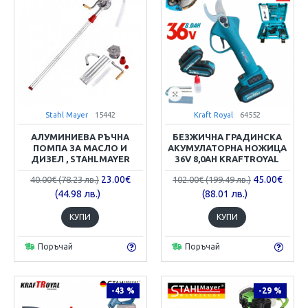
Stahl Mayer
15442
Kraft Royal
64552
АЛУМИНИЕВА РЪЧНА
БЕЗЖИЧНА ГРАДИНСКА
ПОМПА ЗА МАСЛО И
АКУМУЛАТОРНА НОЖИЦА
ДИЗЕЛ , STAHLMAYER
36V 8,0AH KRAFTROYAL
23.00€
45.00€
40.00€ (78.23 лв.)
102.00€ (199.49 лв.)
(44.98 лв.)
(88.01 лв.)
КУПИ
КУПИ
Поръчай
Поръчай
-43 %
-29 %