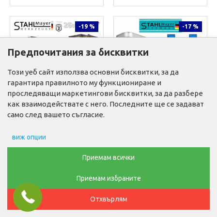
-19 %
-17 %
Предпочитания за бисквитки
Този уеб сайт използва основни бисквитки, за да
гарантира правилното му функциониране и
проследяващи маркетингови бисквитки, за да разбере
как взаимодействате с него. Последните ще се задават
Stahl Mayer
5944611
Stahl Mayer
4223
само след вашето съгласие.
ЕЛЕКТРИЧЕСКА
ЕЛЕКТРИЧЕСКА
БЪРКАЛКА ЗА МЕСО И
МЕСОМЕЛАЧКА
виж опции
ТЕСТО КАПАЦИТЕТ 25КГ
STAHLMAYER TK/MK-12 С
STAHLMAYER PREMIUM
РЕДУКТОР 1200W
Препочитания за реклами
Приемам всички
ПРОФЕСИОНАЛЕН 3.5KW
ПРОФЕСИОНАЛНА
270.00€
153.00€
332.00€ (649.34 лв.)
184.00€ (359.87 лв.)
Приемам избраните
Данни за потребление
(528.07 лв.)
(299.24 лв.)
ФИЛТРИ
Отхвърлям
КУПИ
КУПИ
Маркетинг