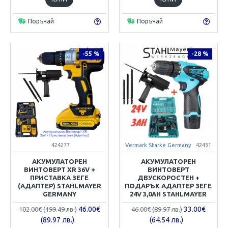
Поръчай
Поръчай
-55 %
-28 %
424277
Vermark Starke Germany
42431
АКУМУЛАТОРЕН
АКУМУЛАТОРЕН
ВИНТОВЕРТ XR 36V +
ВИНТОВЕРТ
ПРИСТАВКА ЗЕГЕ
ДВУСКОРОСТЕН +
(АДАПТЕР) STAHLMAYER
ПОДАРЪК АДАПТЕР ЗЕГЕ
GERMANY
24V 3,0AH STAHLMAYER
46.00€
33.00€
102.00€ (199.49 лв.)
46.00€ (89.97 лв.)
(89.97 лв.)
(64.54 лв.)