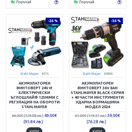
Поръчай
Поръчай
-26 %
-36 %
Stahl Mayer
4976
Stahl Mayer
69884
АКУМУЛАТОРЕН
АКУМУЛАТОРЕН
ВИНТОВЕРТ 24V И
ВИНТОВЕРТ 36V 8AH
ЕЛЕКТРИЧЕСКИ
STAHLMAYER BLACK СЕРИЯ
ЪГЛОШЛАЙФ 125ММИ С
+ 40 ЧАСТИ ИНСТРУМЕНТИ
РЕГУЛАЦИЯ НА ОБОРОТИ
УДАРНА БОРМАШИНА
STAHLMAYER
МОДЕЛ 2024
49.00€
39.00€
66.00€ (129.08 лв.)
61.00€ (119.31 лв.)
(95.84 лв.)
(76.28 лв.)
КУПИ
КУПИ