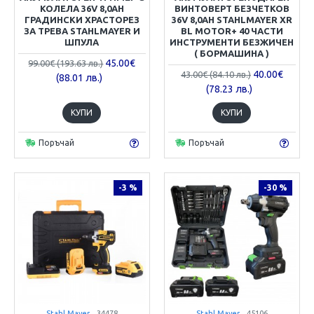
КОЛЕЛА 36V 8,0AH
ВИНТОВЕРТ БЕЗЧЕТКОВ
ГРАДИНСКИ ХРАСТОРЕЗ
36V 8,0AH STAHLMAYER XR
ЗА ТРЕВА STAHLMAYER И
BL MOTOR+ 40 ЧАСТИ
ШПУЛА
ИНСТРУМЕНТИ БЕЗЖИЧЕН
( БОРМАШИНА )
45.00€
99.00€ (193.63 лв.)
40.00€
43.00€ (84.10 лв.)
(88.01 лв.)
(78.23 лв.)
КУПИ
КУПИ
Поръчай
Поръчай
-3 %
-30 %
Stahl Mayer
34478
Stahl Mayer
45106