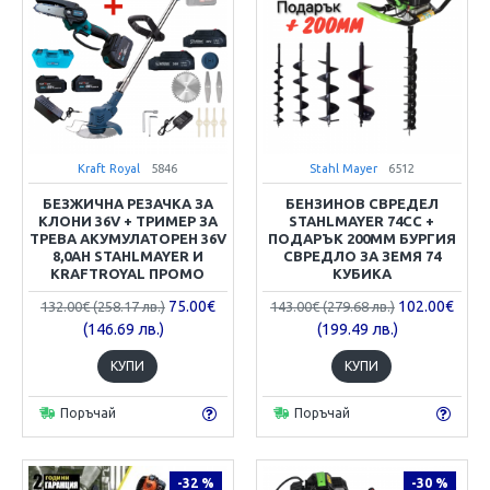
Kraft Royal
5846
Stahl Mayer
6512
БЕЗЖИЧНА РЕЗАЧКА ЗА
БЕНЗИНОВ СВРЕДЕЛ
КЛОНИ 36V + ТРИМЕР ЗА
STAHLMAYER 74CC +
ТРЕВА АКУМУЛАТОРЕН 36V
ПОДАРЪК 200ММ БУРГИЯ
8,0AH STAHLMAYER И
СВРЕДЛО ЗА ЗЕМЯ 74
KRAFTROYAL ПРОМО
КУБИКА
75.00€
102.00€
132.00€ (258.17 лв.)
143.00€ (279.68 лв.)
(146.69 лв.)
(199.49 лв.)
КУПИ
КУПИ
Поръчай
Поръчай
-32 %
-30 %