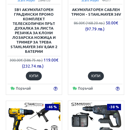
Stahl Mayer
2846133
Stahl Mayer
44577
5В1 АКУМУЛАТОРЕН
АКУМУЛАТОРЕН САБЛЕН
ГРАДИНСКИ ПРОМО
ТРИОН - STAHLMAYER 36V
КОМПЛЕКТ
50.00€
86.00€ (168.20 лв.)
ТЕЛЕСКОПИЧЕН ПРЪТ
ДУХАЛКА ЗА ЛИСТА
(97.79 лв.)
РЕЗАЧКА ЗА КЛОНИ
ЛОЗАРСКА НОЖИЦА И
ТРИМЕР ЗА ТРЕВА
STAHLMAYER 36V 8,0AH 2
БАТЕРИИ
119.00€
300.00€ (586.75 лв.)
(232.74 лв.)
КУПИ
КУПИ
Поръчай
Поръчай
-46 %
-38 %