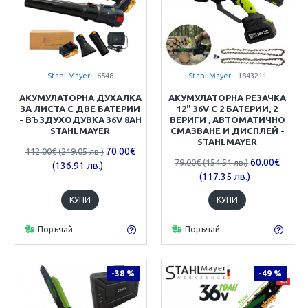
Stahl Mayer
6548
Stahl Mayer
1843211
АКУМУЛАТОРНА ДУХАЛКА
АКУМУЛАТОРНА РЕЗАЧКА
ЗА ЛИСТА С ДВЕ БАТЕРИИ
12" 36V С 2 БАТЕРИИ, 2
- ВЪЗДУХОДУВКА 36V 8AH
ВЕРИГИ , АВТОМАТИЧНО
STAHLMAYER
СМАЗВАНЕ И ДИСПЛЕЙ -
STAHLMAYER
70.00€
112.00€ (219.05 лв.)
60.00€
79.00€ (154.51 лв.)
(136.91 лв.)
(117.35 лв.)
КУПИ
КУПИ
Поръчай
Поръчай
-38 %
-49 %