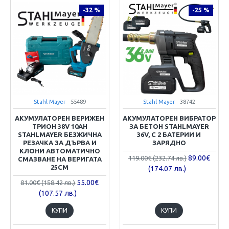
-32 %
-25 %
Stahl Mayer
55489
Stahl Mayer
38742
АКУМУЛАТОРЕН ВЕРИЖЕН
АКУМУЛАТОРЕН ВИБРАТОР
ТРИОН 38V 10AH
ЗА БЕТОН STAHLMAYER
STAHLMAYER БЕЗЖИЧНА
36V, С 2 БАТЕРИИ И
РЕЗАЧКА ЗА ДЪРВА И
ЗАРЯДНО
КЛОНИ АВТОМАТИЧНО
89.00€
119.00€ (232.74 лв.)
СМАЗВАНЕ НА ВЕРИГАТА
25СМ
(174.07 лв.)
55.00€
81.00€ (158.42 лв.)
(107.57 лв.)
КУПИ
КУПИ