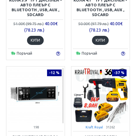
АВТО ПЛЕЪР С
АВТО ПЛЕЪР С
BLUETOOTH , USB, AUX ,
BLUETOOTH , USB, AUX ,
SDCARD
SDCARD
40.00€
40.00€
51.00€ (99.75 лв.)
50.00€ (97.79 лв.)
(78.23 лв.)
(78.23 лв.)
КУПИ
КУПИ
Поръчай
Поръчай
-12 %
-37 %
198
Kraft Royal
31262