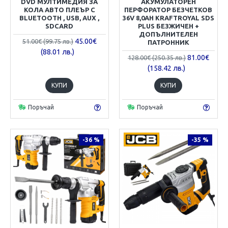
DVD МУЛТИМЕДИЯ ЗА
АКУМУЛАТОРЕН
КОЛА АВТО ПЛЕЪР С
ПЕРФОРАТОР БЕЗЧЕТКОВ
BLUETOOTH , USB, AUX ,
36V 8,0AH KRAFTROYAL SDS
SDCARD
PLUS БЕЗЖИЧЕН +
ДОПЪЛНИТЕЛЕН
45.00€
51.00€ (99.75 лв.)
ПАТРОННИК
(88.01 лв.)
81.00€
128.00€ (250.35 лв.)
(158.42 лв.)
КУПИ
КУПИ
Поръчай
Поръчай
-36 %
-35 %